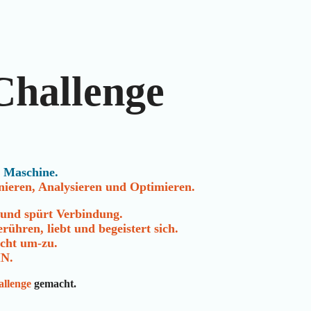
Challenge
e
Maschine.
nieren, Analysieren und Optimieren.
 und spürt Verbindung.
erühren, liebt und begeistert sich.
icht um-zu.
IN.
allenge
gemacht.