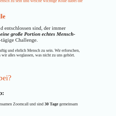
Mensch zu sein und welche wichtige Rolle dabei die
le
ld entschlossen sind, der immer
eine große Portion echtes Mensch-
tägige Challenge.
ftig und ehrlich Mensch zu sein. Wir erforschen,
 wir alles weglassen, was nicht zu uns gehört.
bei?
b:
nsamen Zoomcall und sind
30 Tage
gemeinsam