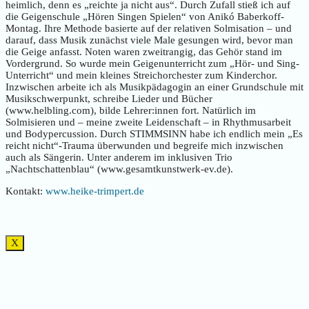
heimlich, denn es „reichte ja nicht aus“. Durch Zufall stieß ich auf
die Geigenschule „Hören Singen Spielen“ von Anikó Baberkoff-
Montag. Ihre Methode basierte auf der relativen Solmisation – und
darauf, dass Musik zunächst viele Male gesungen wird, bevor man
die Geige anfasst. Noten waren zweitrangig, das Gehör stand im
Vordergrund. So wurde mein Geigenunterricht zum „Hör- und Sing-
Unterricht“ und mein kleines Streichorchester zum Kinderchor.
Inzwischen arbeite ich als Musikpädagogin an einer Grundschule mit
Musikschwerpunkt, schreibe Lieder und Bücher
(www.helbling.com), bilde Lehrer:innen fort. Natürlich im
Solmisieren und – meine zweite Leidenschaft – in Rhythmusarbeit
und Bodypercussion. Durch STIMMSINN habe ich endlich mein „Es
reicht nicht“-Trauma überwunden und begreife mich inzwischen
auch als Sängerin. Unter anderem im inklusiven Trio
„Nachtschattenblau“ (www.gesamtkunstwerk-ev.de).
Kontakt:
www.heike-trimpert.de
X