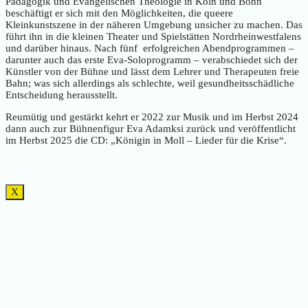
Pädagogik und Evangelischen Theologie in Köln und Bonn
beschäftigt er sich mit den Möglichkeiten, die queere
Kleinkunstszene in der näheren Umgebung unsicher zu machen. Das
führt ihn in die kleinen Theater und Spielstätten Nordrheinwestfalens
und darüber hinaus. Nach fünf erfolgreichen Abendprogrammen –
darunter auch das erste Eva-Soloprogramm – verabschiedet sich der
Künstler von der Bühne und lässt dem Lehrer und Therapeuten freie
Bahn; was sich allerdings als schlechte, weil gesundheitsschädliche
Entscheidung herausstellt.
Reumütig und gestärkt kehrt er 2022 zur Musik und im Herbst 2024
dann auch zur Bühnenfigur Eva Adamksi zurück und veröffentlicht
im Herbst 2025 die CD: „Königin in Moll – Lieder für die Krise“.
X