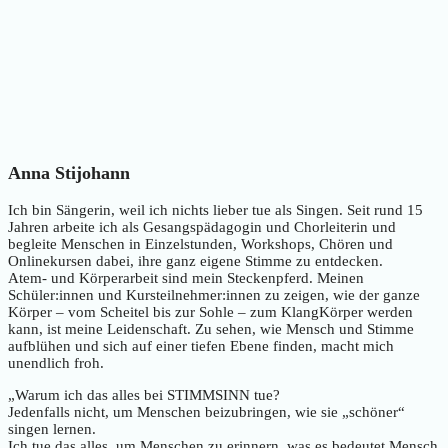
Anna Stijohann
Ich bin Sängerin, weil ich nichts lieber tue als Singen. Seit rund 15
Jahren arbeite ich als Gesangspädagogin und Chorleiterin und
begleite Menschen in Einzelstunden, Workshops, Chören und
Onlinekursen dabei, ihre ganz eigene Stimme zu entdecken.
Atem- und Körperarbeit sind mein Steckenpferd. Meinen
Schüler:innen und Kursteilnehmer:innen zu zeigen, wie der ganze
Körper – vom Scheitel bis zur Sohle – zum KlangKörper werden
kann, ist meine Leidenschaft. Zu sehen, wie Mensch und Stimme
aufblühen und sich auf einer tiefen Ebene finden, macht mich
unendlich froh.
„Warum ich das alles bei STIMMSINN tue?
Jedenfalls nicht, um Menschen beizubringen, wie sie „schöner“
singen lernen.
Ich tue das alles, um Menschen zu erinnern, was es bedeutet Mensch