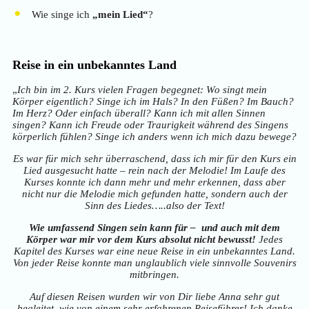
Wie singe ich
„mein Lied“
?
Reise in ein unbekanntes Land
„
Ich bin im 2. Kurs vielen Fragen begegnet: Wo singt mein
Körper eigentlich? Singe ich im Hals? In den Füßen? Im Bauch?
Im Herz? Oder einfach überall? Kann ich mit allen Sinnen
singen? Kann ich Freude oder Traurigkeit während des Singens
körperlich fühlen? Singe ich anders wenn ich mich dazu bewege?
Es war für mich sehr überraschend, dass ich mir für den Kurs ein
Lied ausgesucht hatte – rein nach der Melodie! Im Laufe des
Kurses konnte ich dann mehr und mehr erkennen, dass aber
nicht nur die Melodie mich gefunden hatte, sondern auch der
Sinn des Liedes…..also der Text!
Wie umfassend Singen sein kann für – und auch mit dem
Körper war mir vor dem Kurs absolut nicht bewusst!
Jedes
Kapitel des Kurses war eine neue Reise in ein unbekanntes Land.
Von jeder Reise konnte man unglaublich viele sinnvolle Souvenirs
mitbringen.
Auf diesen Reisen wurden wir von Dir liebe Anna sehr gut
begleitet, wie von einem sehr erfahrenen Reiseführer! Ich danke