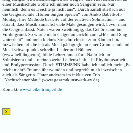
einer Musikschule wollte ich immer noch Sängerin sein. Nur
heimlich, denn es „reichte ja nicht aus“. Durch Zufall stieß ich auf
die Geigenschule „Hören Singen Spielen“ von Anikó Baberkoff-
Montag. Ihre Methode basierte auf der relativen Solmisation – und
darauf, dass Musik zunächst viele Male gesungen wird, bevor man
die Geige anfasst. Noten waren zweitrangig, das Gehör stand im
Vordergrund. So wurde mein Geigenunterricht zum „Hör- und Sing-
Unterricht“ und mein kleines Streichorchester zum Kinderchor.
Inzwischen arbeite ich als Musikpädagogin an einer Grundschule mit
Musikschwerpunkt, schreibe Lieder und Bücher
(www.helbling.com), bilde Lehrer:innen fort. Natürlich im
Solmisieren und – meine zweite Leidenschaft – in Rhythmusarbeit
und Bodypercussion. Durch STIMMSINN habe ich endlich mein „Es
reicht nicht“-Trauma überwunden und begreife mich inzwischen
auch als Sängerin. Unter anderem im inklusiven Trio
„Nachtschattenblau“ (www.gesamtkunstwerk-ev.de).
Kontakt:
www.heike-trimpert.de
X