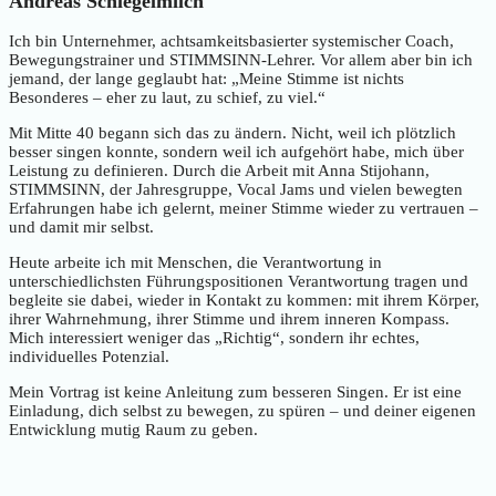
Andreas Schlegelmilch
Ich bin Unternehmer, achtsamkeitsbasierter systemischer Coach,
Bewegungstrainer und STIMMSINN-Lehrer. Vor allem aber bin ich
jemand, der lange geglaubt hat: „Meine Stimme ist nichts
Besonderes – eher zu laut, zu schief, zu viel.“
Mit Mitte 40 begann sich das zu ändern. Nicht, weil ich plötzlich
besser singen konnte, sondern weil ich aufgehört habe, mich über
Leistung zu definieren. Durch die Arbeit mit Anna Stijohann,
STIMMSINN, der Jahresgruppe, Vocal Jams und vielen bewegten
Erfahrungen habe ich gelernt, meiner Stimme wieder zu vertrauen –
und damit mir selbst.
Heute arbeite ich mit Menschen, die Verantwortung in
unterschiedlichsten Führungspositionen Verantwortung tragen und
begleite sie dabei, wieder in Kontakt zu kommen: mit ihrem Körper,
ihrer Wahrnehmung, ihrer Stimme und ihrem inneren Kompass.
Mich interessiert weniger das „Richtig“, sondern ihr echtes,
individuelles Potenzial.
Mein Vortrag ist keine Anleitung zum besseren Singen. Er ist eine
Einladung, dich selbst zu bewegen, zu spüren – und deiner eigenen
Entwicklung mutig Raum zu geben.