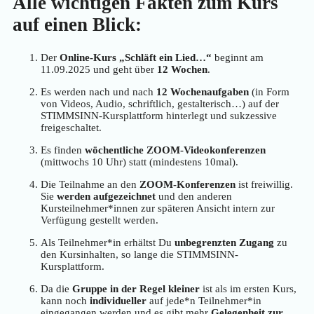
Alle wichtigen Fakten zum Kurs
auf einen Blick:
Der
Online-Kurs „Schläft ein Lied…“
beginnt am
11.09.2025 und geht über
12 Wochen
.
Es werden nach und nach
12 Wochenaufgaben
(in Form
von Videos, Audio, schriftlich, gestalterisch…) auf der
STIMMSINN-Kursplattform hinterlegt und sukzessive
freigeschaltet.
Es finden
wöchentliche
ZOOM-Videokonferenzen
(mittwochs 10 Uhr) statt (mindestens 10mal).
Die Teilnahme an den
ZOOM-Konferenzen
ist freiwillig.
Sie
werden aufgezeichnet
und den anderen
Kursteilnehmer*innen zur späteren Ansicht intern zur
Verfügung gestellt werden.
Als Teilnehmer*in erhältst Du
unbegrenzten Zugang
zu
den Kursinhalten, so lange die STIMMSINN-
Kursplattform.
Da die
Gruppe in der Regel kleiner
ist als im ersten Kurs,
kann noch
individueller
auf jede*n Teilnehmer*in
eingegangen werden und es gibt mehr
Gelegenheit zur