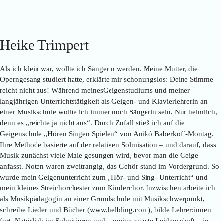
Heike Trimpert
Als ich klein war, wollte ich Sängerin werden. Meine Mutter, die
Operngesang studiert hatte, erklärte mir schonungslos: Deine Stimme
reicht nicht aus! Während meinesGeigenstudiums und meiner
langjährigen Unterrichtstätigkeit als Geigen- und Klavierlehrerin an
einer Musikschule wollte ich immer noch Sängerin sein. Nur heimlich,
denn es „reichte ja nicht aus“. Durch Zufall stieß ich auf die
Geigenschule „Hören Singen Spielen“ von Anikó Baberkoff-Montag.
Ihre Methode basierte auf der relativen Solmisation – und darauf, dass
Musik zunächst viele Male gesungen wird, bevor man die Geige
anfasst. Noten waren zweitrangig, das Gehör stand im Vordergrund. So
wurde mein Geigenunterricht zum „Hör- und Sing- Unterricht“ und
mein kleines Streichorchester zum Kinderchor. Inzwischen arbeite ich
als Musikpädagogin an einer Grundschule mit Musikschwerpunkt,
schreibe Lieder und Bücher (www.helbling.com), bilde Lehrer:innen
fort. Natürlich im Solmisieren und – meine zweite Leidenschaft – in