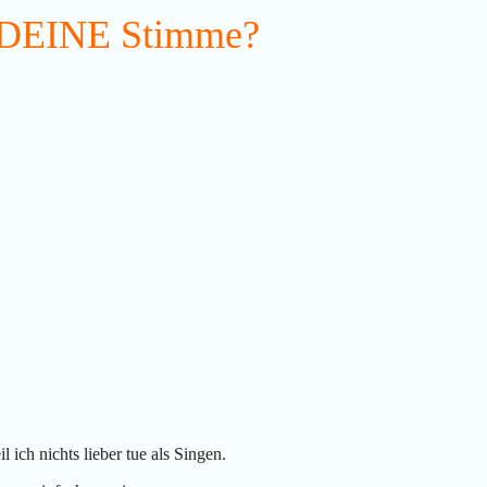
h DEINE Stimme?
l ich nichts lieber tue als Singen.