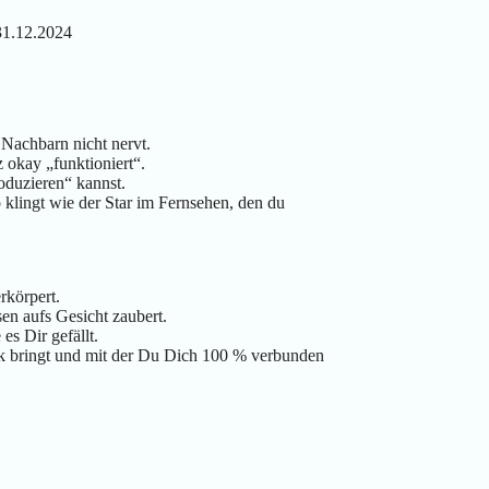
31.12.2024
n Nachbarn nicht nervt.
z okay „funktioniert“.
roduzieren“ kannst.
o klingt wie der Star im Fernsehen, den du
rkörpert.
en aufs Gesicht zaubert.
es Dir gefällt.
k bringt und mit der Du Dich 100 % verbunden