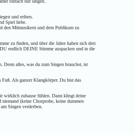
immer einfach nur singen.
iegen und reiben.
d Spiel liebe.
 mit den Mitmusikern und dem Publikum zu
imme zu finden, und über die Jahre haben sich drei
auch DU endlich DEINE Stimme auspacken und in die
. Denn alles, was du zum Singen brauchst, ist
s Fuß. Als ganzer Klangkörper. Du bist das
ir wirklich zuhause fühlen. Dann klingt deine
nd niemand (keine Chorprobe, keine dummen
e am Singen verderben.