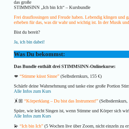
das große
STIMMSINN „Ich bin Ich“ – Kursbundle
Frei drauflossingen und Freude haben. Lebendig klingen und g
erheben für das, was dir wahr und wichtig ist. In der Musik un
Bist du bereit?
Ja, ich bin dabei!
Was Du bekommst:
Das Bundle enthält drei STIMMSINN-Onlinekurse:
💋
“Stimme küsst Sinne”
(Selbstlernkurs, 155 €)
Schärfe deine Wahrnehmung und tanke eine große Portion Sti
Alle Infos zum Kurs
🤸🏼
“Körperklang – Du bist das Instrument!”
(Selbstlernkurs,
Spüre, wie leicht Singen ist, wenn Stimme und Körper sich wir
Alle Infos zum Kurs
💫
“Ich bin Ich”
(5 Wochen live über Zoom, nicht einzeln zu e