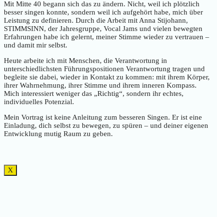
Mit Mitte 40 begann sich das zu ändern. Nicht, weil ich plötzlich
besser singen konnte, sondern weil ich aufgehört habe, mich über
Leistung zu definieren. Durch die Arbeit mit Anna Stijohann,
STIMMSINN, der Jahresgruppe, Vocal Jams und vielen bewegten
Erfahrungen habe ich gelernt, meiner Stimme wieder zu vertrauen –
und damit mir selbst.
Heute arbeite ich mit Menschen, die Verantwortung in
unterschiedlichsten Führungspositionen Verantwortung tragen und
begleite sie dabei, wieder in Kontakt zu kommen: mit ihrem Körper,
ihrer Wahrnehmung, ihrer Stimme und ihrem inneren Kompass.
Mich interessiert weniger das „Richtig“, sondern ihr echtes,
individuelles Potenzial.
Mein Vortrag ist keine Anleitung zum besseren Singen. Er ist eine
Einladung, dich selbst zu bewegen, zu spüren – und deiner eigenen
Entwicklung mutig Raum zu geben.
X