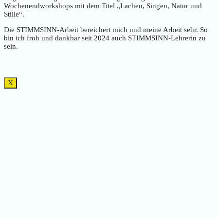
Wochenendworkshops mit dem Titel „Lachen, Singen, Natur und
Stille“.
Die STIMMSINN-Arbeit bereichert mich und meine Arbeit sehr. So
bin ich froh und dankbar seit 2024 auch STIMMSINN-Lehrerin zu
sein.
X