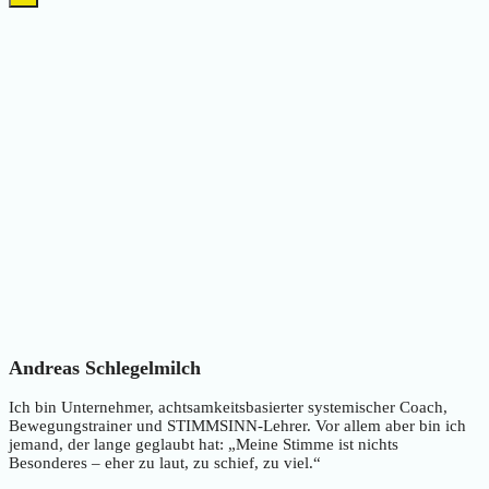
Andreas Schlegelmilch
Ich bin Unternehmer, achtsamkeitsbasierter systemischer Coach,
Bewegungstrainer und STIMMSINN-Lehrer. Vor allem aber bin ich
jemand, der lange geglaubt hat: „Meine Stimme ist nichts
Besonderes – eher zu laut, zu schief, zu viel.“