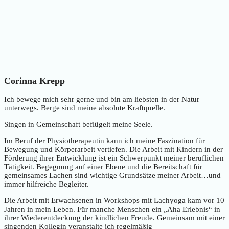
Corinna Krepp
Ich bewege mich sehr gerne und bin am liebsten in der Natur
unterwegs. Berge sind meine absolute Kraftquelle.
Singen in Gemeinschaft beflügelt meine Seele.
Im Beruf der Physiotherapeutin kann ich meine Faszination für
Bewegung und Körperarbeit vertiefen. Die Arbeit mit Kindern in der
Förderung ihrer Entwicklung ist ein Schwerpunkt meiner beruflichen
Tätigkeit. Begegnung auf einer Ebene und die Bereitschaft für
gemeinsames Lachen sind wichtige Grundsätze meiner Arbeit…und
immer hilfreiche Begleiter.
Die Arbeit mit Erwachsenen in Workshops mit Lachyoga kam vor 10
Jahren in mein Leben. Für manche Menschen ein „Aha Erlebnis“ in
ihrer Wiederentdeckung der kindlichen Freude. Gemeinsam mit einer
singenden Kollegin veranstalte ich regelmäßig