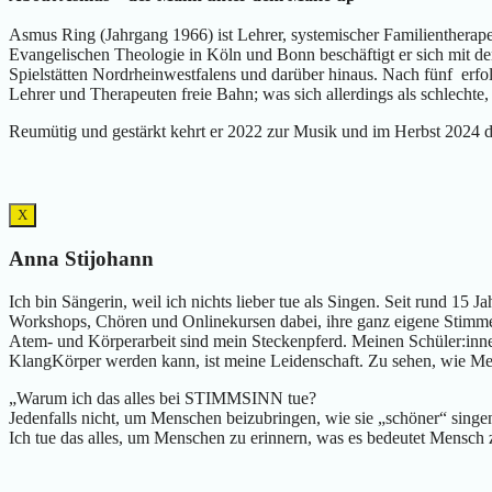
Asmus Ring (Jahrgang 1966) ist Lehrer, systemischer Familienthera
Evangelischen Theologie in Köln und Bonn beschäftigt er sich mit d
Spielstätten Nordrheinwestfalens und darüber hinaus. Nach fünf erf
Lehrer und Therapeuten freie Bahn; was sich allerdings als schlechte,
Reumütig und gestärkt kehrt er 2022 zur Musik und im Herbst 2024 d
X
Anna Stijohann
Ich bin Sängerin, weil ich nichts lieber tue als Singen. Seit rund 15
Workshops, Chören und Onlinekursen dabei, ihre ganz eigene Stimm
Atem- und Körperarbeit sind mein Steckenpferd. Meinen Schüler:inne
KlangKörper werden kann, ist meine Leidenschaft. Zu sehen, wie Men
„Warum ich das alles bei STIMMSINN tue?
Jedenfalls nicht, um Menschen beizubringen, wie sie „schöner“ singen
Ich tue das alles, um Menschen zu erinnern, was es bedeutet Mensch 