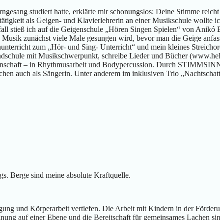
ngesang studiert hatte, erklärte mir schonungslos: Deine Stimme reicht 
tigkeit als Geigen- und Klavierlehrerin an einer Musikschule wollte 
Zufall stieß ich auf die Geigenschule „Hören Singen Spielen“ von Anikó
ass Musik zunächst viele Male gesungen wird, bevor man die Geige anfa
nterricht zum „Hör- und Sing- Unterricht“ und mein kleines Streicho
undschule mit Musikschwerpunkt, schreibe Lieder und Bücher (www.hel
idenschaft – in Rhythmusarbeit und Bodypercussion. Durch STIMMSINN
hen auch als Sängerin. Unter anderem im inklusiven Trio „Nachtschat
gs. Berge sind meine absolute Kraftquelle.
ung und Körperarbeit vertiefen. Die Arbeit mit Kindern in der Förderu
gnung auf einer Ebene und die Bereitschaft für gemeinsames Lachen si