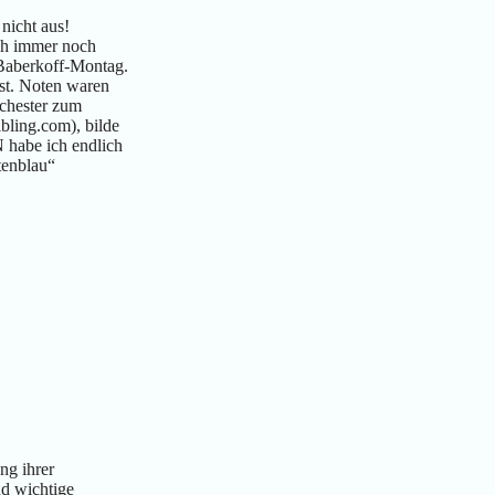
nicht aus!
ich immer noch
 Baberkoff-Montag.
sst. Noten waren
rchester zum
bling.com), bilde
 habe ich endlich
tenblau“
ng ihrer
nd wichtige