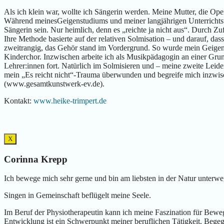
Als ich klein war, wollte ich Sängerin werden. Meine Mutter, die Oper
Während meinesGeigenstudiums und meiner langjährigen Unterrichtstä
Sängerin sein. Nur heimlich, denn es „reichte ja nicht aus“. Durch 
Ihre Methode basierte auf der relativen Solmisation – und darauf, d
zweitrangig, das Gehör stand im Vordergrund. So wurde mein Geigenu
Kinderchor. Inzwischen arbeite ich als Musikpädagogin an einer Gr
Lehrer:innen fort. Natürlich im Solmisieren und – meine zweite Le
mein „Es reicht nicht“-Trauma überwunden und begreife mich inzwisc
(www.gesamtkunstwerk-ev.de).
Kontakt:
www.heike-trimpert.de
X
Corinna Krepp
Ich bewege mich sehr gerne und bin am liebsten in der Natur unterwe
Singen in Gemeinschaft beflügelt meine Seele.
Im Beruf der Physiotherapeutin kann ich meine Faszination für Beweg
Entwicklung ist ein Schwerpunkt meiner beruflichen Tätigkeit. Bege