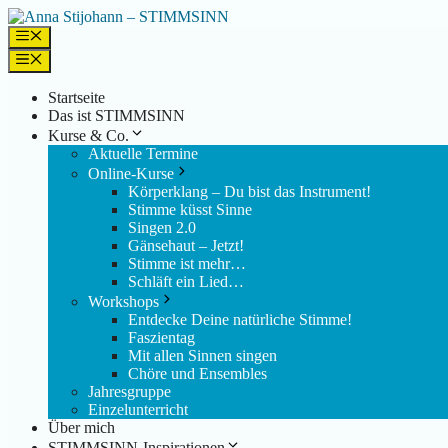
Zum
Inhalt
Menü
springen
Menü
Startseite
Das ist STIMMSINN
Kurse & Co.
Aktuelle Termine
Online-Kurse
Körperklang – Du bist das Instrument!
Stimme küsst Sinne
Singen 2.0
Gänsehaut – Jetzt!
Stimme ist mehr…
Schläft ein Lied…
Workshops
Entdecke Deine natürliche Stimme!
Faszientag
Mit allen Sinnen singen
Chöre und Ensembles
Jahresgruppe
Einzelunterricht
Über mich
STIMMSINN-Inspirationen