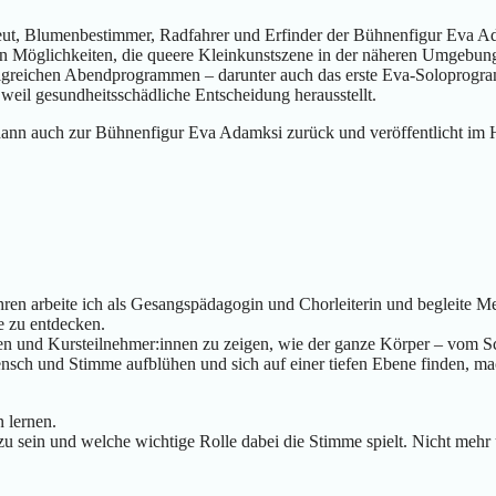
peut, Blumenbestimmer, Radfahrer und Erfinder der Bühnenfigur Eva A
en Möglichkeiten, die queere Kleinkunstszene in der näheren Umgebung 
olgreichen Abendprogrammen – darunter auch das erste Eva-Soloprogra
 weil gesundheitsschädliche Entscheidung herausstellt.
ann auch zur Bühnenfigur Eva Adamksi zurück und veröffentlicht im He
 Jahren arbeite ich als Gesangspädagogin und Chorleiterin und begleite 
e zu entdecken.
n und Kursteilnehmer:innen zu zeigen, wie der ganze Körper – vom Sc
sch und Stimme aufblühen und sich auf einer tiefen Ebene finden, ma
 lernen.
zu sein und welche wichtige Rolle dabei die Stimme spielt. Nicht mehr 