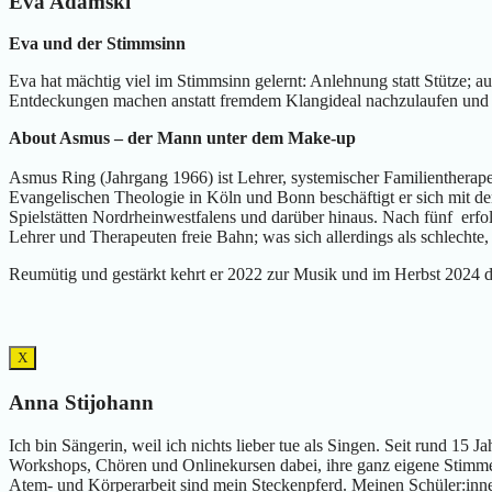
Eva Adamski
Eva und der Stimmsinn
Eva hat mächtig viel im Stimmsinn gelernt: Anlehnung statt Stütze; a
Entdeckungen machen anstatt fremdem Klangideal nachzulaufen und 
About Asmus – der Mann unter dem Make-up
Asmus Ring (Jahrgang 1966) ist Lehrer, systemischer Familienthera
Evangelischen Theologie in Köln und Bonn beschäftigt er sich mit d
Spielstätten Nordrheinwestfalens und darüber hinaus. Nach fünf erf
Lehrer und Therapeuten freie Bahn; was sich allerdings als schlechte,
Reumütig und gestärkt kehrt er 2022 zur Musik und im Herbst 2024 d
X
Anna Stijohann
Ich bin Sängerin, weil ich nichts lieber tue als Singen. Seit rund 15
Workshops, Chören und Onlinekursen dabei, ihre ganz eigene Stimm
Atem- und Körperarbeit sind mein Steckenpferd. Meinen Schüler:inne