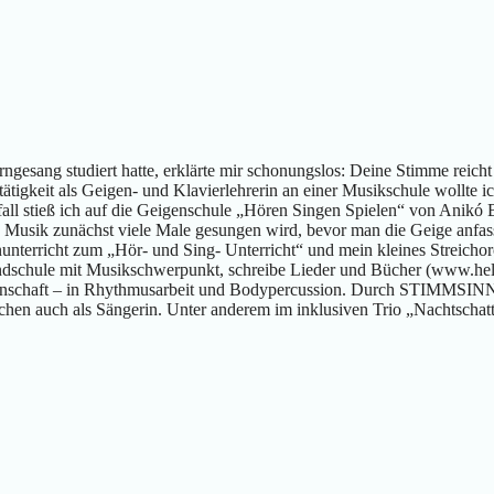
ngesang studiert hatte, erklärte mir schonungslos: Deine Stimme reicht 
tigkeit als Geigen- und Klavierlehrerin an einer Musikschule wollte 
Zufall stieß ich auf die Geigenschule „Hören Singen Spielen“ von Anikó
ass Musik zunächst viele Male gesungen wird, bevor man die Geige anfa
nterricht zum „Hör- und Sing- Unterricht“ und mein kleines Streicho
undschule mit Musikschwerpunkt, schreibe Lieder und Bücher (www.hel
idenschaft – in Rhythmusarbeit und Bodypercussion. Durch STIMMSINN
hen auch als Sängerin. Unter anderem im inklusiven Trio „Nachtschat