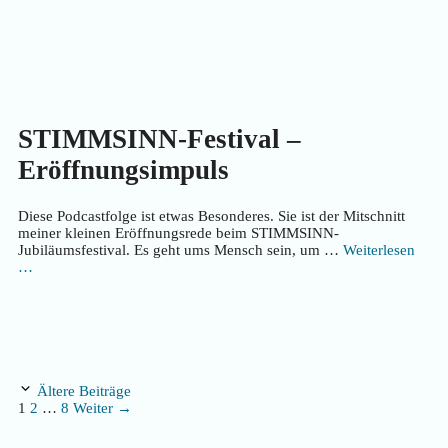
STIMMSINN-Festival –
Eröffnungsimpuls
Diese Podcastfolge ist etwas Besonderes. Sie ist der Mitschnitt
meiner kleinen Eröffnungsrede beim STIMMSINN-
Jubiläumsfestival. Es geht ums Mensch sein, um …
Weiterlesen
…
Ältere Beiträge
Seite
Seite
Seite
1
2
…
8
Weiter
→