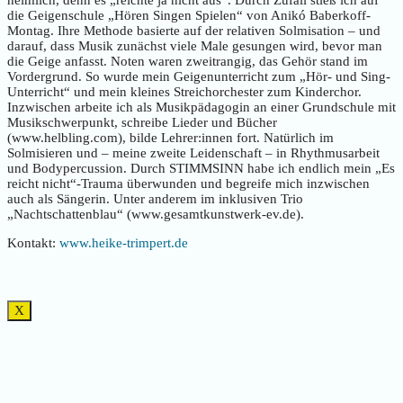
heimlich, denn es „reichte ja nicht aus“. Durch Zufall stieß ich auf
die Geigenschule „Hören Singen Spielen“ von Anikó Baberkoff-
Montag. Ihre Methode basierte auf der relativen Solmisation – und
darauf, dass Musik zunächst viele Male gesungen wird, bevor man
die Geige anfasst. Noten waren zweitrangig, das Gehör stand im
Vordergrund. So wurde mein Geigenunterricht zum „Hör- und Sing-
Unterricht“ und mein kleines Streichorchester zum Kinderchor.
Inzwischen arbeite ich als Musikpädagogin an einer Grundschule mit
Musikschwerpunkt, schreibe Lieder und Bücher
(www.helbling.com), bilde Lehrer:innen fort. Natürlich im
Solmisieren und – meine zweite Leidenschaft – in Rhythmusarbeit
und Bodypercussion. Durch STIMMSINN habe ich endlich mein „Es
reicht nicht“-Trauma überwunden und begreife mich inzwischen
auch als Sängerin. Unter anderem im inklusiven Trio
„Nachtschattenblau“ (www.gesamtkunstwerk-ev.de).
Kontakt:
www.heike-trimpert.de
X