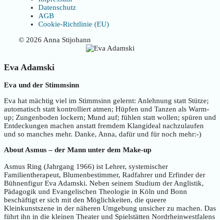
Datenschutz
AGB
Cookie-Richtlinie (EU)
© 2026 Anna Stijohann
Eva Adamski
Eva und der Stimmsinn
Eva hat mächtig viel im Stimmsinn gelernt: Anlehnung statt Stütze;
automatisch statt kontrolliert atmen; Hüpfen und Tanzen als Warm-
up; Zungenboden lockern; Mund auf; fühlen statt wollen; spüren und
Entdeckungen machen anstatt fremdem Klangideal nachzulaufen
und so manches mehr. Danke, Anna, dafür und für noch mehr:-)
About Asmus – der Mann unter dem Make-up
Asmus Ring (Jahrgang 1966) ist Lehrer, systemischer
Familientherapeut, Blumenbestimmer, Radfahrer und Erfinder der
Bühnenfigur Eva Adamski. Neben seinem Studium der Anglistik,
Pädagogik und Evangelischen Theologie in Köln und Bonn
beschäftigt er sich mit den Möglichkeiten, die queere
Kleinkunstszene in der näheren Umgebung unsicher zu machen. Das
führt ihn in die kleinen Theater und Spielstätten Nordrheinwestfalens