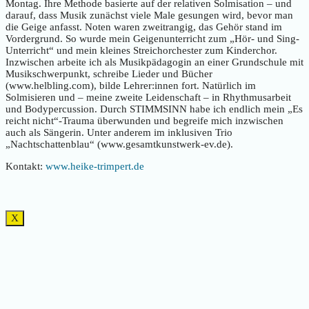
Montag. Ihre Methode basierte auf der relativen Solmisation – und
darauf, dass Musik zunächst viele Male gesungen wird, bevor man
die Geige anfasst. Noten waren zweitrangig, das Gehör stand im
Vordergrund. So wurde mein Geigenunterricht zum „Hör- und Sing-
Unterricht“ und mein kleines Streichorchester zum Kinderchor.
Inzwischen arbeite ich als Musikpädagogin an einer Grundschule mit
Musikschwerpunkt, schreibe Lieder und Bücher
(www.helbling.com), bilde Lehrer:innen fort. Natürlich im
Solmisieren und – meine zweite Leidenschaft – in Rhythmusarbeit
und Bodypercussion. Durch STIMMSINN habe ich endlich mein „Es
reicht nicht“-Trauma überwunden und begreife mich inzwischen
auch als Sängerin. Unter anderem im inklusiven Trio
„Nachtschattenblau“ (www.gesamtkunstwerk-ev.de).
Kontakt:
www.heike-trimpert.de
X