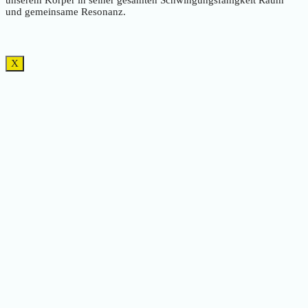
unserem Körper in seiner gesamten Schwingungsfähigkeit Raum
und gemeinsame Resonanz.
X