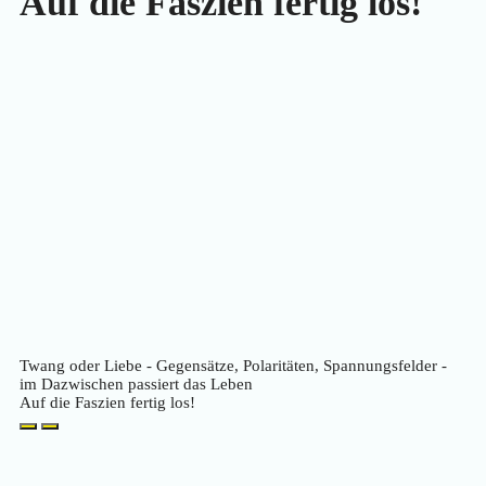
Auf die Faszien fertig los!
Twang oder Liebe - Gegensätze, Polaritäten, Spannungsfelder -
im Dazwischen passiert das Leben
Auf die Faszien fertig los!
Play
Pause
Episode
Episode