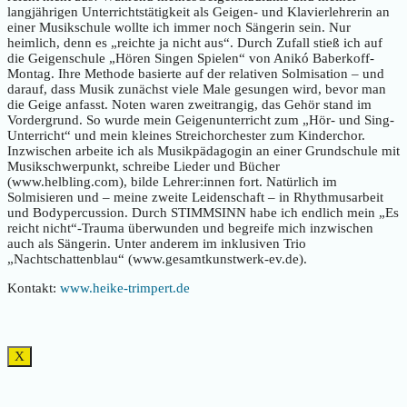
langjährigen Unterrichtstätigkeit als Geigen- und Klavierlehrerin an
einer Musikschule wollte ich immer noch Sängerin sein. Nur
heimlich, denn es „reichte ja nicht aus“. Durch Zufall stieß ich auf
die Geigenschule „Hören Singen Spielen“ von Anikó Baberkoff-
Montag. Ihre Methode basierte auf der relativen Solmisation – und
darauf, dass Musik zunächst viele Male gesungen wird, bevor man
die Geige anfasst. Noten waren zweitrangig, das Gehör stand im
Vordergrund. So wurde mein Geigenunterricht zum „Hör- und Sing-
Unterricht“ und mein kleines Streichorchester zum Kinderchor.
Inzwischen arbeite ich als Musikpädagogin an einer Grundschule mit
Musikschwerpunkt, schreibe Lieder und Bücher
(www.helbling.com), bilde Lehrer:innen fort. Natürlich im
Solmisieren und – meine zweite Leidenschaft – in Rhythmusarbeit
und Bodypercussion. Durch STIMMSINN habe ich endlich mein „Es
reicht nicht“-Trauma überwunden und begreife mich inzwischen
auch als Sängerin. Unter anderem im inklusiven Trio
„Nachtschattenblau“ (www.gesamtkunstwerk-ev.de).
Kontakt:
www.heike-trimpert.de
X