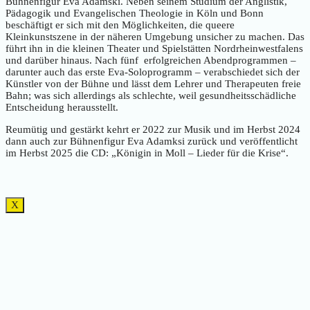
Bühnenfigur Eva Adamski. Neben seinem Studium der Anglistik,
Pädagogik und Evangelischen Theologie in Köln und Bonn
beschäftigt er sich mit den Möglichkeiten, die queere
Kleinkunstszene in der näheren Umgebung unsicher zu machen. Das
führt ihn in die kleinen Theater und Spielstätten Nordrheinwestfalens
und darüber hinaus. Nach fünf erfolgreichen Abendprogrammen –
darunter auch das erste Eva-Soloprogramm – verabschiedet sich der
Künstler von der Bühne und lässt dem Lehrer und Therapeuten freie
Bahn; was sich allerdings als schlechte, weil gesundheitsschädliche
Entscheidung herausstellt.
Reumütig und gestärkt kehrt er 2022 zur Musik und im Herbst 2024
dann auch zur Bühnenfigur Eva Adamksi zurück und veröffentlicht
im Herbst 2025 die CD: „Königin in Moll – Lieder für die Krise“.
X