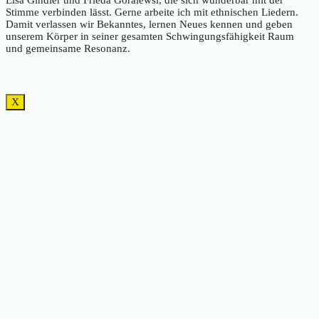
Elsa Gindler und Frieda Goralewsi, die sich wunderbar mit der
Stimme verbinden lässt. Gerne arbeite ich mit ethnischen Liedern.
Damit verlassen wir Bekanntes, lernen Neues kennen und geben
unserem Körper in seiner gesamten Schwingungsfähigkeit Raum
und gemeinsame Resonanz.
X