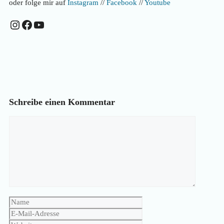
oder folge mir auf
Instagram
//
Facebook
//
Youtube
Instagram
Facebook
YouTube
Schreibe einen Kommentar
Kommentar
Name
E-
Mail-
Website
Adresse