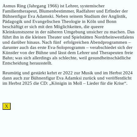
Asmus Ring (Jahrgang 1966) ist Lehrer, systemischer
Familientherapeut, Blumenbestimmer, Radfahrer und Erfinder der
Bühnenfigur Eva Adamski. Neben seinem Studium der Anglistik,
Pädagogik und Evangelischen Theologie in Köln und Bonn
beschäftigt er sich mit den Möglichkeiten, die queere
Kleinkunstszene in der näheren Umgebung unsicher zu machen. Das
führt ihn in die kleinen Theater und Spielstätten Nordrheinwestfalens
und darüber hinaus. Nach fünf erfolgreichen Abendprogrammen –
darunter auch das erste Eva-Soloprogramm – verabschiedet sich der
Künstler von der Bühne und lässt dem Lehrer und Therapeuten freie
Bahn; was sich allerdings als schlechte, weil gesundheitsschädliche
Entscheidung herausstellt.
Reumütig und gestärkt kehrt er 2022 zur Musik und im Herbst 2024
dann auch zur Bühnenfigur Eva Adamksi zurück und veröffentlicht
im Herbst 2025 die CD: „Königin in Moll – Lieder für die Krise“.
X