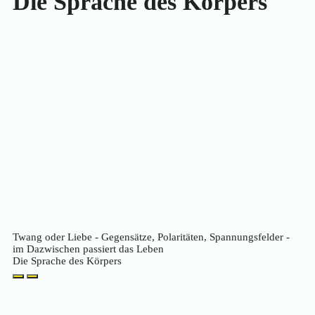
Die Sprache des Körpers
Twang oder Liebe - Gegensätze, Polaritäten, Spannungsfelder -
im Dazwischen passiert das Leben
Die Sprache des Körpers
Play
Pause
Episode
Episode