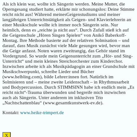
Als ich klein war, wollte ich Sängerin werden. Meine Mutter, die
Operngesang studiert hatte, erklärte mir schonungslos: Deine Stimme
reicht nicht aus! Während meinesGeigenstudiums und meiner
langjährigen Unterrichtstätigkeit als Geigen- und Klavierlehrerin an
einer Musikschule wollte ich immer noch Sängerin sein. Nur
heimlich, denn es „reichte ja nicht aus“. Durch Zufall stieß ich auf
die Geigenschule „Hören Singen Spielen“ von Anikó Baberkoff-
Montag. Ihre Methode basierte auf der relativen Solmisation – und
darauf, dass Musik zunächst viele Male gesungen wird, bevor man
die Geige anfasst. Noten waren zweitrangig, das Gehör stand im
Vordergrund. So wurde mein Geigenunterricht zum „Hör- und Sing-
Unterricht“ und mein kleines Streichorchester zum Kinderchor.
Inzwischen arbeite ich als Musikpädagogin an einer Grundschule mit
Musikschwerpunkt, schreibe Lieder und Bücher
(www.helbling.com), bilde Lehrer:innen fort. Natürlich im
Solmisieren und – meine zweite Leidenschaft – in Rhythmusarbeit
und Bodypercussion. Durch STIMMSINN habe ich endlich mein „Es
reicht nicht“-Trauma überwunden und begreife mich inzwischen
auch als Sängerin. Unter anderem im inklusiven Trio
„Nachtschattenblau“ (www.gesamtkunstwerk-ev.de).
Kontakt:
www.heike-trimpert.de
X