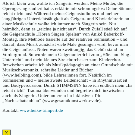
Als ich klein war, wollte ich Sängerin werden. Meine Mutter, die
Operngesang studiert hatte, erklärte mir schonungslos: Deine Stimme
reicht nicht aus! Während meinesGeigenstudiums und meiner
langjährigen Unterrichtstätigkeit als Geigen- und Klavierlehrerin an
einer Musikschule wollte ich immer noch Sängerin sein. Nur
heimlich, denn es „reichte ja nicht aus“. Durch Zufall stieß ich auf
die Geigenschule „Hören Singen Spielen“ von Anikó Baberkoff-
Montag. Ihre Methode basierte auf der relativen Solmisation – und
darauf, dass Musik zunächst viele Male gesungen wird, bevor man
die Geige anfasst. Noten waren zweitrangig, das Gehör stand im
Vordergrund. So wurde mein Geigenunterricht zum „Hör- und Sing-
Unterricht“ und mein kleines Streichorchester zum Kinderchor.
Inzwischen arbeite ich als Musikpädagogin an einer Grundschule mit
Musikschwerpunkt, schreibe Lieder und Bücher
(www.helbling.com), bilde Lehrer:innen fort. Natürlich im
Solmisieren und – meine zweite Leidenschaft – in Rhythmusarbeit
und Bodypercussion. Durch STIMMSINN habe ich endlich mein „Es
reicht nicht“-Trauma überwunden und begreife mich inzwischen
auch als Sängerin. Unter anderem im inklusiven Trio
„Nachtschattenblau“ (www.gesamtkunstwerk-ev.de).
Kontakt:
www.heike-trimpert.de
X