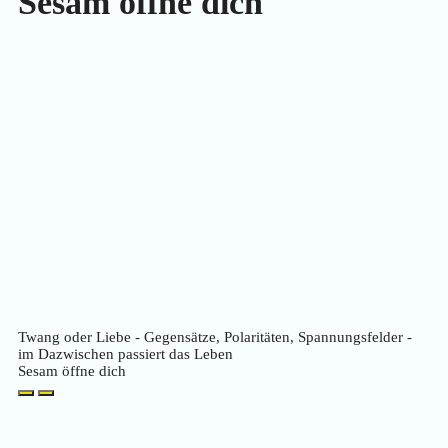
Sesam öffne dich
Twang oder Liebe - Gegensätze, Polaritäten, Spannungsfelder -
im Dazwischen passiert das Leben
Sesam öffne dich
Play
Pause
Episode
Episode