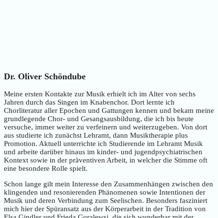
Dr. Oliver Schöndube
Meine ersten Kontakte zur Musik erhielt ich im Alter von sechs
Jahren durch das Singen im Knabenchor. Dort lernte ich
Chorliteratur aller Epochen und Gattungen kennen und bekam meine
grundlegende Chor- und Gesangsausbildung, die ich bis heute
versuche, immer weiter zu verfeinern und weiterzugeben. Von dort
aus studierte ich zunächst Lehramt, dann Musiktherapie plus
Promotion. Aktuell unterrichte ich Studierende im Lehramt Musik
und arbeite darüber hinaus im kinder- und jugendpsychiatrischen
Kontext sowie in der präventiven Arbeit, in welcher die Stimme oft
eine besondere Rolle spielt.
Schon lange gilt mein Interesse den Zusammenhängen zwischen den
klingenden und resonierenden Phänomenen sowie Intentionen der
Musik und deren Verbindung zum Seelischen. Besonders fasziniert
mich hier der Spüransatz aus der Körperarbeit in der Tradition von
Elsa Gindler und Frieda Goralewsi, die sich wunderbar mit der