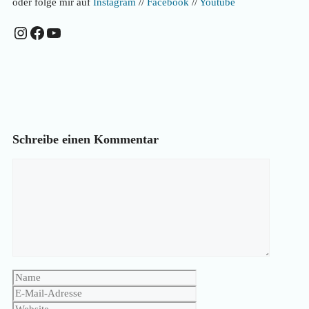
oder folge mir auf
Instagram
//
Facebook
//
Youtube
Instagram
Facebook
YouTube
Schreibe einen Kommentar
Kommentar
Name
E-
Mail-
Website
Adresse