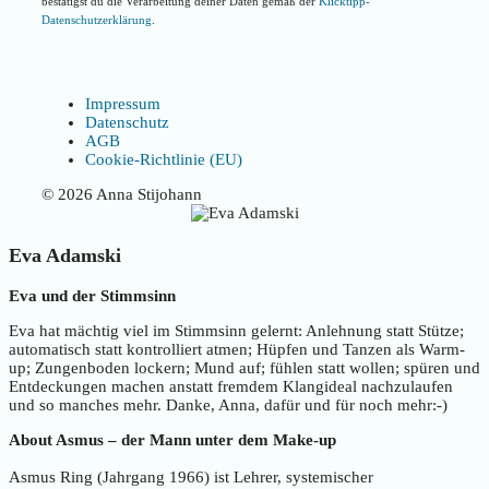
bestätigst du die Verarbeitung deiner Daten gemäß der
Klicktipp-
Datenschutzerklärung
.
Impressum
Datenschutz
AGB
Cookie-Richtlinie (EU)
© 2026 Anna Stijohann
Eva Adamski
Eva und der Stimmsinn
Eva hat mächtig viel im Stimmsinn gelernt: Anlehnung statt Stütze;
automatisch statt kontrolliert atmen; Hüpfen und Tanzen als Warm-
up; Zungenboden lockern; Mund auf; fühlen statt wollen; spüren und
Entdeckungen machen anstatt fremdem Klangideal nachzulaufen
und so manches mehr. Danke, Anna, dafür und für noch mehr:-)
About Asmus – der Mann unter dem Make-up
Asmus Ring (Jahrgang 1966) ist Lehrer, systemischer