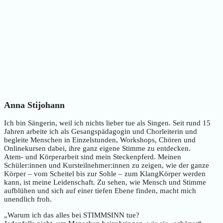
Anna Stijohann
Ich bin Sängerin, weil ich nichts lieber tue als Singen. Seit rund 15
Jahren arbeite ich als Gesangspädagogin und Chorleiterin und
begleite Menschen in Einzelstunden, Workshops, Chören und
Onlinekursen dabei, ihre ganz eigene Stimme zu entdecken.
Atem- und Körperarbeit sind mein Steckenpferd. Meinen
Schüler:innen und Kursteilnehmer:innen zu zeigen, wie der ganze
Körper – vom Scheitel bis zur Sohle – zum KlangKörper werden
kann, ist meine Leidenschaft. Zu sehen, wie Mensch und Stimme
aufblühen und sich auf einer tiefen Ebene finden, macht mich
unendlich froh.
„Warum ich das alles bei STIMMSINN tue?