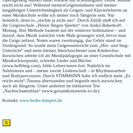
Operngesang studiert hatte, erklärte mir schonungslos: Deine Stimme
reicht nicht aus! Während meinesGeigenstudiums und meiner
langjährigen Unterrichtstätigkeit als Geigen- und Klavierlehrerin an
einer Musikschule wollte ich immer noch Sängerin sein. Nur
heimlich, denn es „reichte ja nicht aus“. Durch Zufall stieß ich auf
die Geigenschule „Hören Singen Spielen“ von Anikó Baberkoff-
Montag. Ihre Methode basierte auf der relativen Solmisation – und
darauf, dass Musik zunächst viele Male gesungen wird, bevor man
die Geige anfasst. Noten waren zweitrangig, das Gehör stand im
Vordergrund. So wurde mein Geigenunterricht zum „Hör- und Sing-
Unterricht“ und mein kleines Streichorchester zum Kinderchor.
Inzwischen arbeite ich als Musikpädagogin an einer Grundschule mit
Musikschwerpunkt, schreibe Lieder und Bücher
(www.helbling.com), bilde Lehrer:innen fort. Natürlich im
Solmisieren und – meine zweite Leidenschaft – in Rhythmusarbeit
und Bodypercussion. Durch STIMMSINN habe ich endlich mein „Es
reicht nicht“-Trauma überwunden und begreife mich inzwischen
auch als Sängerin. Unter anderem im inklusiven Trio
„Nachtschattenblau“ (www.gesamtkunstwerk-ev.de).
Kontakt:
www.heike-trimpert.de
X