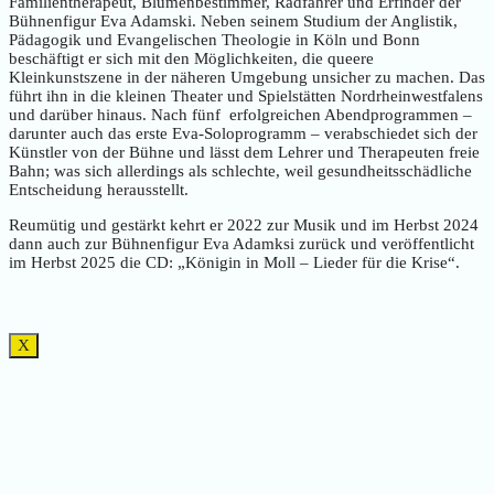
Familientherapeut, Blumenbestimmer, Radfahrer und Erfinder der
Bühnenfigur Eva Adamski. Neben seinem Studium der Anglistik,
Pädagogik und Evangelischen Theologie in Köln und Bonn
beschäftigt er sich mit den Möglichkeiten, die queere
Kleinkunstszene in der näheren Umgebung unsicher zu machen. Das
führt ihn in die kleinen Theater und Spielstätten Nordrheinwestfalens
und darüber hinaus. Nach fünf erfolgreichen Abendprogrammen –
darunter auch das erste Eva-Soloprogramm – verabschiedet sich der
Künstler von der Bühne und lässt dem Lehrer und Therapeuten freie
Bahn; was sich allerdings als schlechte, weil gesundheitsschädliche
Entscheidung herausstellt.
Reumütig und gestärkt kehrt er 2022 zur Musik und im Herbst 2024
dann auch zur Bühnenfigur Eva Adamksi zurück und veröffentlicht
im Herbst 2025 die CD: „Königin in Moll – Lieder für die Krise“.
X