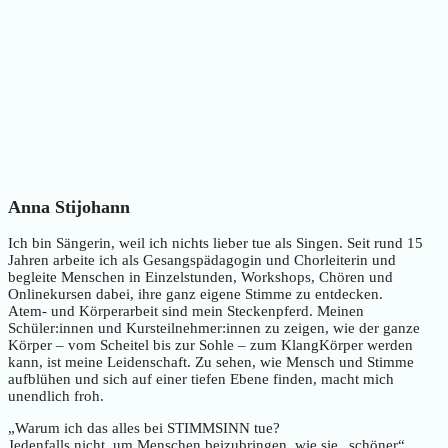
Anna Stijohann
Ich bin Sängerin, weil ich nichts lieber tue als Singen. Seit rund 15
Jahren arbeite ich als Gesangspädagogin und Chorleiterin und
begleite Menschen in Einzelstunden, Workshops, Chören und
Onlinekursen dabei, ihre ganz eigene Stimme zu entdecken.
Atem- und Körperarbeit sind mein Steckenpferd. Meinen
Schüler:innen und Kursteilnehmer:innen zu zeigen, wie der ganze
Körper – vom Scheitel bis zur Sohle – zum KlangKörper werden
kann, ist meine Leidenschaft. Zu sehen, wie Mensch und Stimme
aufblühen und sich auf einer tiefen Ebene finden, macht mich
unendlich froh.
„Warum ich das alles bei STIMMSINN tue?
Jedenfalls nicht, um Menschen beizubringen, wie sie „schöner“