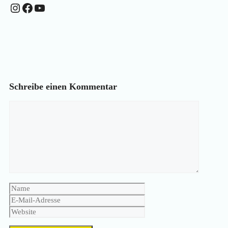
Instagram
Facebook
YouTube
Schreibe einen Kommentar
Kommentar
Name
E-
Mail-
Website
Adresse