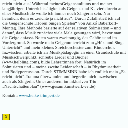
reicht nicht aus! Während meinesGeigenstudiums und meiner
langjährigen Unterrichtstätigkeit als Geigen- und Klavierlehrerin an
einer Musikschule wollte ich immer noch Sängerin sein. Nur
heimlich, denn es „reichte ja nicht aus“. Durch Zufall stieß ich auf
die Geigenschule „Hören Singen Spielen“ von Anikó Baberkoff-
Montag. Ihre Methode basierte auf der relativen Solmisation – und
darauf, dass Musik zunächst viele Male gesungen wird, bevor man
die Geige anfasst. Noten waren zweitrangig, das Gehör stand im
Vordergrund. So wurde mein Geigenunterricht zum „Hör- und Sing-
Unterricht“ und mein kleines Streichorchester zum Kinderchor.
Inzwischen arbeite ich als Musikpädagogin an einer Grundschule mit
Musikschwerpunkt, schreibe Lieder und Bücher
(www.helbling.com), bilde Lehrer:innen fort. Natürlich im
Solmisieren und – meine zweite Leidenschaft – in Rhythmusarbeit
und Bodypercussion. Durch STIMMSINN habe ich endlich mein „Es
reicht nicht“-Trauma überwunden und begreife mich inzwischen
auch als Sängerin. Unter anderem im inklusiven Trio
„Nachtschattenblau“ (www.gesamtkunstwerk-ev.de).
Kontakt:
www.heike-trimpert.de
X