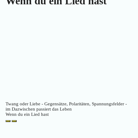
Wenn du ein Lied hast
Twang oder Liebe - Gegensätze, Polaritäten, Spannungsfelder -
im Dazwischen passiert das Leben
Wenn du ein Lied hast
Play
Pause
Episode
Episode