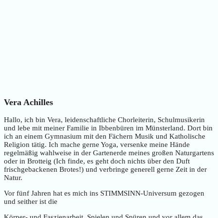
Vera Achilles
Hallo, ich bin Vera, leidenschaftliche Chorleiterin, Schulmusikerin
und lebe mit meiner Familie in Ibbenbüren im Münsterland. Dort bin
ich an einem Gymnasium mit den Fächern Musik und Katholische
Religion tätig. Ich mache gerne Yoga, versenke meine Hände
regelmäßig wahlweise in der Gartenerde meines großen Naturgartens
oder in Brotteig (Ich finde, es geht doch nichts über den Duft
frischgebackenen Brotes!) und verbringe generell gerne Zeit in der
Natur.
Vor fünf Jahren hat es mich ins STIMMSINN-Universum gezogen
und seither ist die
Körper- und Faszienarbeit, Spielen und Spüren und vor allem das