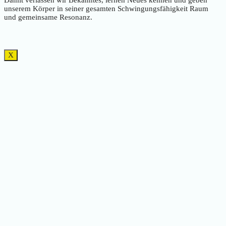
Damit verlassen wir Bekanntes, lernen Neues kennen und geben
unserem Körper in seiner gesamten Schwingungsfähigkeit Raum
und gemeinsame Resonanz.
X