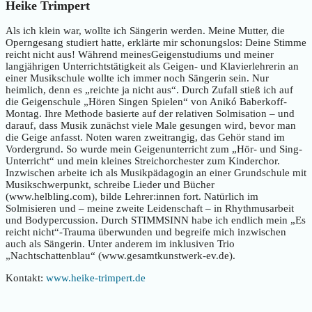
Heike Trimpert
Als ich klein war, wollte ich Sängerin werden. Meine Mutter, die
Operngesang studiert hatte, erklärte mir schonungslos: Deine Stimme
reicht nicht aus! Während meinesGeigenstudiums und meiner
langjährigen Unterrichtstätigkeit als Geigen- und Klavierlehrerin an
einer Musikschule wollte ich immer noch Sängerin sein. Nur
heimlich, denn es „reichte ja nicht aus“. Durch Zufall stieß ich auf
die Geigenschule „Hören Singen Spielen“ von Anikó Baberkoff-
Montag. Ihre Methode basierte auf der relativen Solmisation – und
darauf, dass Musik zunächst viele Male gesungen wird, bevor man
die Geige anfasst. Noten waren zweitrangig, das Gehör stand im
Vordergrund. So wurde mein Geigenunterricht zum „Hör- und Sing-
Unterricht“ und mein kleines Streichorchester zum Kinderchor.
Inzwischen arbeite ich als Musikpädagogin an einer Grundschule mit
Musikschwerpunkt, schreibe Lieder und Bücher
(www.helbling.com), bilde Lehrer:innen fort. Natürlich im
Solmisieren und – meine zweite Leidenschaft – in Rhythmusarbeit
und Bodypercussion. Durch STIMMSINN habe ich endlich mein „Es
reicht nicht“-Trauma überwunden und begreife mich inzwischen
auch als Sängerin. Unter anderem im inklusiven Trio
„Nachtschattenblau“ (www.gesamtkunstwerk-ev.de).
Kontakt:
www.heike-trimpert.de