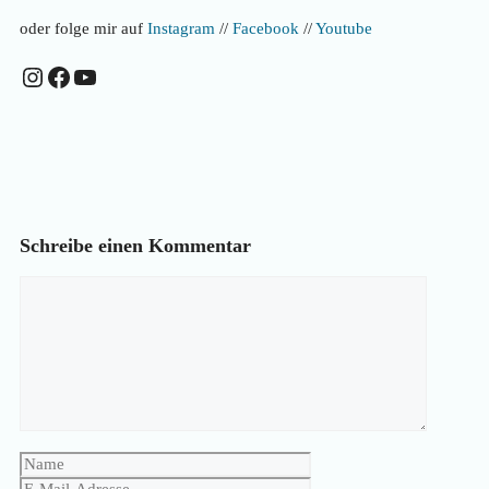
oder folge mir auf
Instagram
//
Facebook
//
Youtube
Instagram
Facebook
YouTube
Schreibe einen Kommentar
Kommentar
Name
E-
Mail-
Website