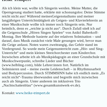
Als ich klein war, wollte ich Sängerin werden. Meine Mutter, die
Operngesang studiert hatte, erklärte mir schonungslos: Deine Stimme
reicht nicht aus! Während meinesGeigenstudiums und meiner
langjährigen Unterrichtstätigkeit als Geigen- und Klavierlehrerin an
einer Musikschule wollte ich immer noch Sängerin sein. Nur
heimlich, denn es „reichte ja nicht aus“. Durch Zufall stieß ich auf
die Geigenschule „Hören Singen Spielen“ von Anikó Baberkoff-
Montag. Ihre Methode basierte auf der relativen Solmisation – und
darauf, dass Musik zunächst viele Male gesungen wird, bevor man
die Geige anfasst. Noten waren zweitrangig, das Gehör stand im
Vordergrund. So wurde mein Geigenunterricht zum „Hör- und Sing-
Unterricht“ und mein kleines Streichorchester zum Kinderchor.
Inzwischen arbeite ich als Musikpädagogin an einer Grundschule mit
Musikschwerpunkt, schreibe Lieder und Bücher
(www.helbling.com), bilde Lehrer:innen fort. Natürlich im
Solmisieren und – meine zweite Leidenschaft – in Rhythmusarbeit
und Bodypercussion. Durch STIMMSINN habe ich endlich mein „Es
reicht nicht“-Trauma überwunden und begreife mich inzwischen
auch als Sängerin. Unter anderem im inklusiven Trio
„Nachtschattenblau“ (www.gesamtkunstwerk-ev.de).
Kontakt:
www.heike-trimpert.de