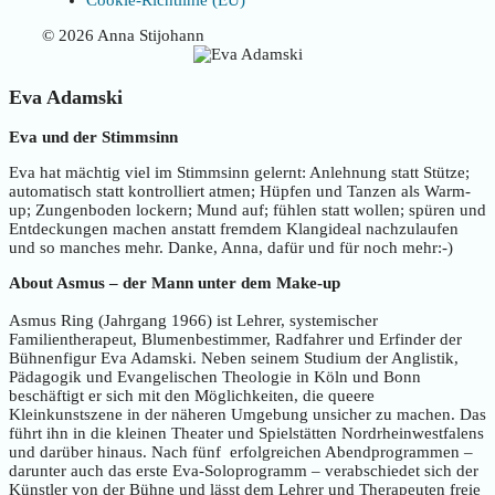
© 2026 Anna Stijohann
Eva Adamski
Eva und der Stimmsinn
Eva hat mächtig viel im Stimmsinn gelernt: Anlehnung statt Stütze;
automatisch statt kontrolliert atmen; Hüpfen und Tanzen als Warm-
up; Zungenboden lockern; Mund auf; fühlen statt wollen; spüren und
Entdeckungen machen anstatt fremdem Klangideal nachzulaufen
und so manches mehr. Danke, Anna, dafür und für noch mehr:-)
About Asmus – der Mann unter dem Make-up
Asmus Ring (Jahrgang 1966) ist Lehrer, systemischer
Familientherapeut, Blumenbestimmer, Radfahrer und Erfinder der
Bühnenfigur Eva Adamski. Neben seinem Studium der Anglistik,
Pädagogik und Evangelischen Theologie in Köln und Bonn
beschäftigt er sich mit den Möglichkeiten, die queere
Kleinkunstszene in der näheren Umgebung unsicher zu machen. Das
führt ihn in die kleinen Theater und Spielstätten Nordrheinwestfalens
und darüber hinaus. Nach fünf erfolgreichen Abendprogrammen –
darunter auch das erste Eva-Soloprogramm – verabschiedet sich der
Künstler von der Bühne und lässt dem Lehrer und Therapeuten freie