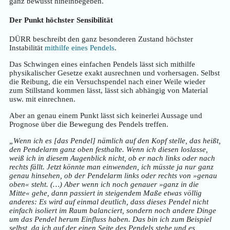
ganz bewusst hineinbegeben.
Der Punkt höchster Sensibilität
DÜRR beschreibt den ganz besonderen Zustand höchster
Instabilität
mithilfe eines Pendels
.
Das Schwingen eines einfachen Pendels lässt sich mithilfe
physikalischer Gesetze exakt ausrechnen und vorhersagen. Selbst
die Reibung, die ein Versuchspendel nach einer Weile wieder
zum Stillstand kommen lässt, lässt sich abhängig von Material
usw. mit einrechnen.
Aber an genau einem Punkt lässt sich keinerlei Aussage und
Prognose über die Bewegung des Pendels treffen.
„Wenn ich es [das Pendel] nämlich auf den Kopf stelle, das heißt,
den Pendelarm ganz oben festhalte. Wenn ich diesen loslasse,
weiß ich in diesem Augenblick nicht, ob er nach links oder nach
rechts fällt. Jetzt könnte man einwenden, ich müsste ja nur ganz
genau hinsehen, ob der Pendelarm links oder rechts von »genau
oben« steht. (…) Aber wenn ich noch genauer »ganz in die
Mitte« gehe, dann passiert in steigendem Maße etwas völlig
anderes: Es wird auf einmal deutlich, dass dieses Pendel nicht
einfach isoliert im Raum balanciert, sondern noch andere Dinge
um das Pendel herum Einfluss haben. Das bin ich zum Beispiel
selbst, da ich auf der einen Seite des Pendels stehe und es