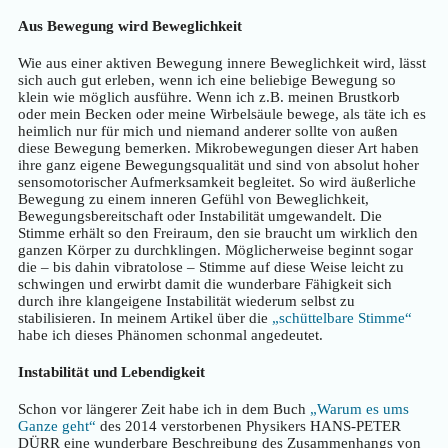
Aus Bewegung wird Beweglichkeit
Wie aus einer aktiven Bewegung innere Beweglichkeit wird, lässt
sich auch gut erleben, wenn ich eine beliebige Bewegung so
klein wie möglich ausführe. Wenn ich z.B. meinen Brustkorb
oder mein Becken oder meine Wirbelsäule bewege, als täte ich es
heimlich nur für mich und niemand anderer sollte von außen
diese Bewegung bemerken. Mikrobewegungen dieser Art haben
ihre ganz eigene Bewegungsqualität und sind von absolut hoher
sensomotorischer Aufmerksamkeit begleitet. So wird äußerliche
Bewegung zu einem inneren Gefühl von Beweglichkeit,
Bewegungsbereitschaft oder Instabilität umgewandelt. Die
Stimme erhält so den Freiraum, den sie braucht um wirklich den
ganzen Körper zu durchklingen. Möglicherweise beginnt sogar
die – bis dahin vibratolose – Stimme auf diese Weise leicht zu
schwingen und erwirbt damit die wunderbare Fähigkeit sich
durch ihre klangeigene Instabilität wiederum selbst zu
stabilisieren. In meinem Artikel über die
„schüttelbare Stimme“
habe ich dieses Phänomen schonmal angedeutet.
Instabilität und Lebendigkeit
Schon vor längerer Zeit habe ich in dem Buch
„Warum es ums
Ganze geht“
des 2014 verstorbenen Physikers HANS-PETER
DÜRR eine wunderbare Beschreibung des Zusammenhangs von