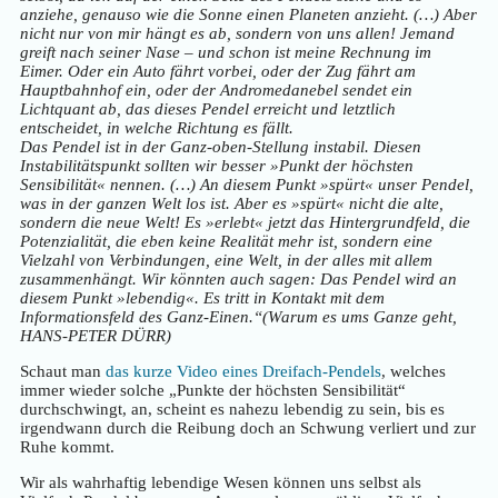
anziehe, genauso wie die Sonne einen Planeten anzieht. (…) Aber
nicht nur von mir hängt es ab, sondern von uns allen! Jemand
greift nach seiner Nase – und schon ist meine Rechnung im
Eimer. Oder ein Auto fährt vorbei, oder der Zug fährt am
Hauptbahnhof ein, oder der Andromedanebel sendet ein
Lichtquant ab, das dieses Pendel erreicht und letztlich
entscheidet, in welche Richtung es fällt.
Das Pendel ist in der Ganz-oben-Stellung instabil. Diesen
Instabilitätspunkt sollten wir besser »Punkt der höchsten
Sensibilität« nennen. (…) An diesem Punkt »spürt« unser Pendel,
was in der ganzen Welt los ist. Aber es »spürt« nicht die alte,
sondern die neue Welt! Es »erlebt« jetzt das Hintergrundfeld, die
Potenzialität, die eben keine Realität mehr ist, sondern eine
Vielzahl von Verbindungen, eine Welt, in der alles mit allem
zusammenhängt. Wir könnten auch sagen: Das Pendel wird an
diesem Punkt »lebendig«. Es tritt in Kontakt mit dem
Informationsfeld des Ganz-Einen.“(Warum es ums Ganze geht,
HANS-PETER DÜRR)
Schaut man
das kurze Video eines Dreifach-Pendels
, welches
immer wieder solche „Punkte der höchsten Sensibilität“
durchschwingt, an, scheint es nahezu lebendig zu sein, bis es
irgendwann durch die Reibung doch an Schwung verliert und zur
Ruhe kommt.
Wir als wahrhaftig lebendige Wesen können uns selbst als