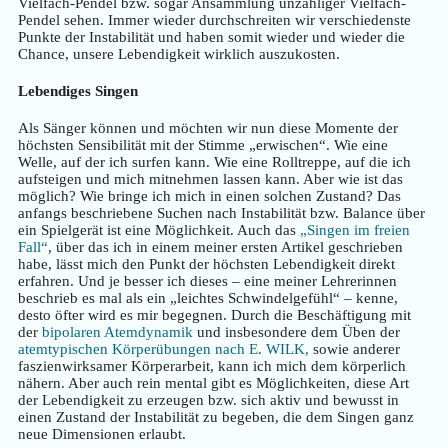
Vielfach-Pendel bzw. sogar Ansammlung unzähliger Vielfach-
Pendel sehen. Immer wieder durchschreiten wir verschiedenste
Punkte der Instabilität und haben somit wieder und wieder die
Chance, unsere Lebendigkeit wirklich auszukosten.
Lebendiges Singen
Als Sänger können und möchten wir nun diese Momente der
höchsten Sensibilität mit der Stimme „erwischen“. Wie eine
Welle, auf der ich surfen kann. Wie eine Rolltreppe, auf die ich
aufsteigen und mich mitnehmen lassen kann. Aber wie ist das
möglich? Wie bringe ich mich in einen solchen Zustand? Das
anfangs beschriebene Suchen nach Instabilität bzw. Balance über
ein Spielgerät ist eine Möglichkeit. Auch das
„Singen im freien
Fall“
, über das ich in einem meiner ersten Artikel geschrieben
habe, lässt mich den Punkt der höchsten Lebendigkeit direkt
erfahren. Und je besser ich dieses – eine meiner Lehrerinnen
beschrieb es mal als ein „leichtes Schwindelgefühl“ – kenne,
desto öfter wird es mir begegnen. Durch die Beschäftigung mit
der
bipolaren Atemdynamik
und insbesondere dem Üben der
atemtypischen Körperübungen nach E. WILK,
sowie anderer
faszienwirksamer Körperarbeit, kann ich mich dem körperlich
nähern. Aber auch rein mental gibt es Möglichkeiten, diese Art
der Lebendigkeit zu erzeugen bzw. sich aktiv und bewusst in
einen Zustand der Instabilität zu begeben, die dem Singen ganz
neue Dimensionen erlaubt.