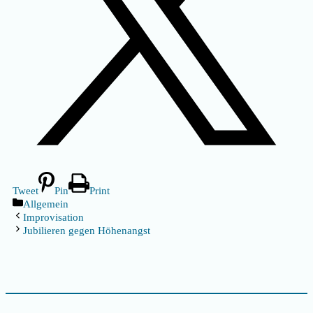
Tweet
Pin
Print
Kategorien
Allgemein
Improvisation
Jubilieren gegen Höhenangst