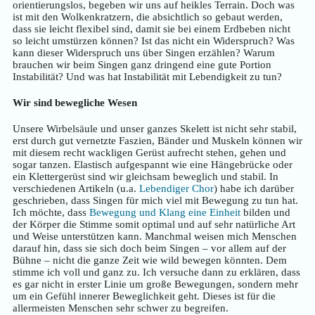
orientierungslos, begeben wir uns auf heikles Terrain. Doch was
ist mit den Wolkenkratzern, die absichtlich so gebaut werden,
dass sie leicht flexibel sind, damit sie bei einem Erdbeben nicht
so leicht umstürzen können? Ist das nicht ein Widerspruch? Was
kann dieser Widerspruch uns über Singen erzählen? Warum
brauchen wir beim Singen ganz dringend eine gute Portion
Instabilität? Und was hat Instabilität mit Lebendigkeit zu tun?
Wir sind bewegliche Wesen
Unsere Wirbelsäule und unser ganzes Skelett ist nicht sehr stabil,
erst durch gut vernetzte Faszien, Bänder und Muskeln können wir
mit diesem recht wackligen Gerüst aufrecht stehen, gehen und
sogar tanzen. Elastisch aufgespannt wie eine Hängebrücke oder
ein Klettergerüst sind wir gleichsam beweglich und stabil. In
verschiedenen Artikeln (u.a.
Lebendiger Chor
) habe ich darüber
geschrieben, dass Singen für mich viel mit Bewegung zu tun hat.
Ich möchte, dass
Bewegung und Klang eine Einheit
bilden und
der Körper die Stimme somit optimal und auf sehr natürliche Art
und Weise unterstützen kann. Manchmal weisen mich Menschen
darauf hin, dass sie sich doch beim Singen – vor allem auf der
Bühne – nicht die ganze Zeit wie wild bewegen könnten. Dem
stimme ich voll und ganz zu. Ich versuche dann zu erklären, dass
es gar nicht in erster Linie um große Bewegungen, sondern mehr
um ein Gefühl innerer Beweglichkeit geht. Dieses ist für die
allermeisten Menschen sehr schwer zu begreifen.