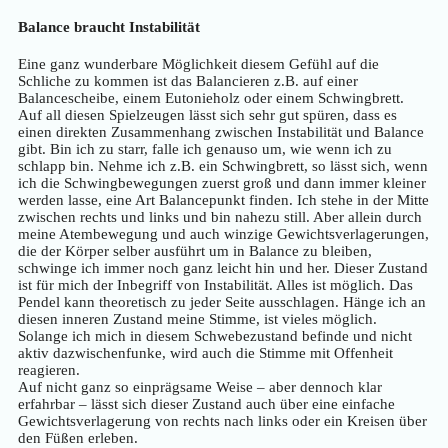
Balance braucht Instabilität
Eine ganz wunderbare Möglichkeit diesem Gefühl auf die
Schliche zu kommen ist das Balancieren z.B. auf einer
Balancescheibe, einem Eutonieholz oder einem Schwingbrett.
Auf all diesen Spielzeugen lässt sich sehr gut spüren, dass es
einen direkten Zusammenhang zwischen Instabilität und Balance
gibt. Bin ich zu starr, falle ich genauso um, wie wenn ich zu
schlapp bin. Nehme ich z.B. ein Schwingbrett, so lässt sich, wenn
ich die Schwingbewegungen zuerst groß und dann immer kleiner
werden lasse, eine Art Balancepunkt finden. Ich stehe in der Mitte
zwischen rechts und links und bin nahezu still. Aber allein durch
meine Atembewegung und auch winzige Gewichtsverlagerungen,
die der Körper selber ausführt um in Balance zu bleiben,
schwinge ich immer noch ganz leicht hin und her. Dieser Zustand
ist für mich der Inbegriff von Instabilität. Alles ist möglich. Das
Pendel kann theoretisch zu jeder Seite ausschlagen. Hänge ich an
diesen inneren Zustand meine Stimme, ist vieles möglich.
Solange ich mich in diesem Schwebezustand befinde und nicht
aktiv dazwischenfunke, wird auch die Stimme mit Offenheit
reagieren.
Auf nicht ganz so einprägsame Weise – aber dennoch klar
erfahrbar – lässt sich dieser Zustand auch über eine einfache
Gewichtsverlagerung von rechts nach links oder ein Kreisen über
den Füßen erleben.