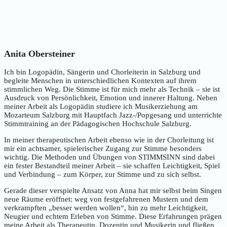
Anita Obersteiner
Ich bin Logopädin, Sängerin und Chorleiterin in Salzburg und
begleite Menschen in unterschiedlichen Kontexten auf ihrem
stimmlichen Weg. Die Stimme ist für mich mehr als Technik – sie ist
Ausdruck von Persönlichkeit, Emotion und innerer Haltung. Neben
meiner Arbeit als Logopädin studiere ich Musikerziehung am
Mozarteum Salzburg mit Hauptfach Jazz-/Popgesang und unterrichte
Stimmtraining an der Pädagogischen Hochschule Salzburg.
In meiner therapeutischen Arbeit ebenso wie in der Chorleitung ist
mir ein achtsamer, spielerischer Zugang zur Stimme besonders
wichtig. Die Methoden und Übungen von STIMMSINN sind dabei
ein fester Bestandteil meiner Arbeit – sie schaffen Leichtigkeit, Spiel
und Verbindung – zum Körper, zur Stimme und zu sich selbst.
Gerade dieser verspielte Ansatz von Anna hat mir selbst beim Singen
neue Räume eröffnet: weg von festgefahrenen Mustern und dem
verkrampften „besser werden wollen“, hin zu mehr Leichtigkeit,
Neugier und echtem Erleben von Stimme. Diese Erfahrungen prägen
meine Arbeit als Therapeutin, Dozentin und Musikerin und fließen