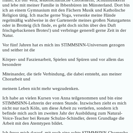
und lebe mit meiner Familie in Ibbenbüren im Münsterland. Dort bin
ich an einem Gymnasium mit den Fächern Musik und Katholische
Religion tätig. Ich mache gerne Yoga, versenke meine Hände
regelmäßig wahlweise in der Gartenerde meines großen Naturgartens
oder in Brotteig (Ich finde, es geht doch nichts über den Duft
frischgebackenen Brotes!) und verbringe generell gerne Zeit in der
Natur.
Vor fünf Jahren hat es mich ins STIMMSINN-Universum gezogen
und seither ist die
Körper- und Faszienarbeit, Spielen und Spüren und vor allem das
besondere
Miteinander, die tiefe Verbindung, die dabei entsteht, aus meiner
Chorarbeit und
meinem Leben nicht mehr wegzudenken.
Ich habe an vielen Kursen von Anna teilgenommen und bin eine
STIMMSINN-Lehrerin der ersten Stunde. Inzwischen zieht es mich
nicht nur nach Köln, um diese Arbeit zu vertiefen, sondern ich
befinde mich auch im zweiten Jahr der Ausbildung zum Natural-
Voice-Teacher bei Renate Schulze-Schindler, deren Grundlage die
Arbeit mit den Atemtypen bildet.
Ich freue mich darauf, mit euch eine echte STIMMSINN-Chorprobe