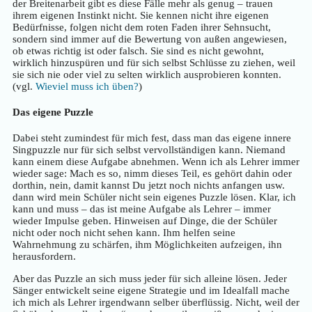
der Breitenarbeit gibt es diese Fälle mehr als genug – trauen
ihrem eigenen Instinkt nicht. Sie kennen nicht ihre eigenen
Bedürfnisse, folgen nicht dem roten Faden ihrer Sehnsucht,
sondern sind immer auf die Bewertung von außen angewiesen,
ob etwas richtig ist oder falsch. Sie sind es nicht gewohnt,
wirklich hinzuspüren und für sich selbst Schlüsse zu ziehen, weil
sie sich nie oder viel zu selten wirklich ausprobieren konnten.
(vgl.
Wieviel muss ich üben?
)
Das eigene Puzzle
Dabei steht zumindest für mich fest, dass man das eigene innere
Singpuzzle nur für sich selbst vervollständigen kann. Niemand
kann einem diese Aufgabe abnehmen. Wenn ich als Lehrer immer
wieder sage: Mach es so, nimm dieses Teil, es gehört dahin oder
dorthin, nein, damit kannst Du jetzt noch nichts anfangen usw.
dann wird mein Schüler nicht sein eigenes Puzzle lösen. Klar, ich
kann und muss – das ist meine Aufgabe als Lehrer – immer
wieder Impulse geben. Hinweisen auf Dinge, die der Schüler
nicht oder noch nicht sehen kann. Ihm helfen seine
Wahrnehmung zu schärfen, ihm Möglichkeiten aufzeigen, ihn
herausfordern.
Aber das Puzzle an sich muss jeder für sich alleine lösen. Jeder
Sänger entwickelt seine eigene Strategie und im Idealfall mache
ich mich als Lehrer irgendwann selber überflüssig. Nicht, weil der