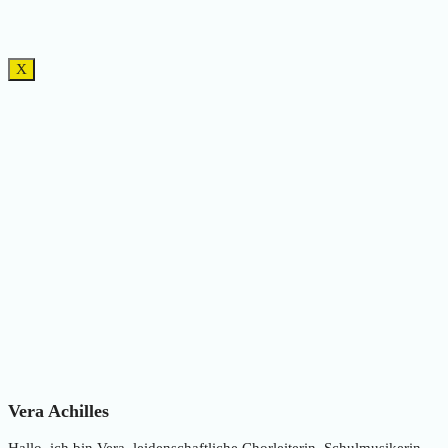
X
Vera Achilles
Hallo, ich bin Vera, leidenschaftliche Chorleiterin, Schulmusikerin