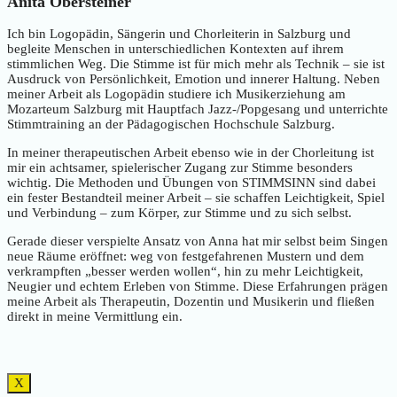
Anita Obersteiner
Ich bin Logopädin, Sängerin und Chorleiterin in Salzburg und
begleite Menschen in unterschiedlichen Kontexten auf ihrem
stimmlichen Weg. Die Stimme ist für mich mehr als Technik – sie ist
Ausdruck von Persönlichkeit, Emotion und innerer Haltung. Neben
meiner Arbeit als Logopädin studiere ich Musikerziehung am
Mozarteum Salzburg mit Hauptfach Jazz-/Popgesang und unterrichte
Stimmtraining an der Pädagogischen Hochschule Salzburg.
In meiner therapeutischen Arbeit ebenso wie in der Chorleitung ist
mir ein achtsamer, spielerischer Zugang zur Stimme besonders
wichtig. Die Methoden und Übungen von STIMMSINN sind dabei
ein fester Bestandteil meiner Arbeit – sie schaffen Leichtigkeit, Spiel
und Verbindung – zum Körper, zur Stimme und zu sich selbst.
Gerade dieser verspielte Ansatz von Anna hat mir selbst beim Singen
neue Räume eröffnet: weg von festgefahrenen Mustern und dem
verkrampften „besser werden wollen“, hin zu mehr Leichtigkeit,
Neugier und echtem Erleben von Stimme. Diese Erfahrungen prägen
meine Arbeit als Therapeutin, Dozentin und Musikerin und fließen
direkt in meine Vermittlung ein.
X