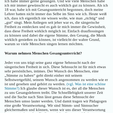
Ich habe immer gerne gesungen. Und wie viele Menschen habe
ich mir immer gewünscht es auch wirklich gut zu können. Als ich
18 war, habe ich mit Gesangsunterricht begonnen, doch meine
Lehrer hatten nicht immer das Selbe im Sinn wie ich. Heute weiß
ich, dass ich eigentlich nie wissen wolte, wie man „richtig“ und
„gut“ singt. Mein Anliegen seit jeher war es, die sängerische
Freiheit zu entdecken und es gab ür mich immer die Gewissheit,
dass diese Freiheit wirklich möglich ist. Einfach drauflossingen
zu können und dabei die eigene Stimme, den Gesang, die Musik
wirklich genießen zu können, ist vielleicht der wahre Grund,
warum so viele Menschen singen lernen möchten.
Warum nehmen Menschen Gesangsunterricht?
Jeder von uns trägt seine ganz eigene Sehnsucht nach der
sängerischen Freiheit in sich. Diese Sehnsucht ist für mich etwas
sehr persönliches, intimes. Der Wunsch des Menschen, eine
„Stimme zu haben“ geht direkt einher mit seinem
Selbstwertgefühl, seinem Wunsch angenommen zu werden wie er
ist und gesehen und gehört zu werden.
(vgl. Was ist eine schöne
Stimme?)
Ich glaube dieser Wunsch ist es, der all die Menschen
zu uns Gesangslehrern treibt. Die Schnelllebigkeit unserer Zeit
und die Suche nach Sinn lässt genau diese Sehnsucht der
Menschen umso lauter werden. Und damit tragen wir Pädagogen
eine große Verantwortung. Wir sind Stimm- und Sinnsucher
gleichermaßen und können, wenn wir uns dieser Verantwortung