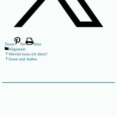
Tweet
Pin
Print
Kategorien
Allgemein
Wieviel muss ich üben?
Innen und Außen