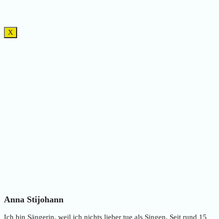
X
Anna Stijohann
Ich bin Sängerin, weil ich nichts lieber tue als Singen. Seit rund 15