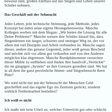
bewusst sind, großen Einfluss auf das Singen und Leben unserer
Schüler nehmen.
Das Geschäft mit der Sehnsucht
Jeder Lehrer, jede technische Strömung, jede Methode, jedes
Konzept hat dabei seine eigene Herangehensweise. Manche
Kollegen werben mit dem Slogan: „Wir bieten die Lösung für alle
Deine Probleme!“ Manche weisen ihre Schüler darauf hin, dass
Singenlernen ein langer, schwerer und steiniger Weg ist, der vor
allem mit viel Disziplin und Arbeit verbunden ist. Manche sagen
dieses, andere das genaue Gegenteil, jeder weiß genau Bescheid
und möchte sich vor allem gut verkaufen und von den Anderen
möglichst klar abgrenzen. Manche Randphänomene versuchen
dieser Mühle zu entfliehen und finden ihre handvoll „Verrückte“
die im gängigen „System“ an ihre Grenzen gestoßen sind. Wo hat
in all dem die ganz persönliche Stimm- und Singsehnsucht ihren
Platz?
Wo wird nicht nur mit der Sehnsucht der Menschen Geld
gescheffelt und das eigene Ego ins Zentrum gerückt, sondern
wirklich Freiheitsarbeit betrieben?
Ich weiß es nicht
Ich maße mir kein Urteil an, welcher Unterricht gut oder schlecht