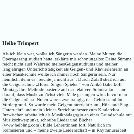
Heike Trimpert
Als ich klein war, wollte ich Sängerin werden. Meine Mutter, die
Operngesang studiert hatte, erklärte mir schonungslos: Deine Stimme
reicht nicht aus! Während meinesGeigenstudiums und meiner
langjährigen Unterrichtstätigkeit als Geigen- und Klavierlehrerin an
einer Musikschule wollte ich immer noch Sängerin sein. Nur
heimlich, denn es „reichte ja nicht aus“. Durch Zufall stieß ich auf
die Geigenschule „Hören Singen Spielen“ von Anikó Baberkoff-
Montag. Ihre Methode basierte auf der relativen Solmisation – und
darauf, dass Musik zunächst viele Male gesungen wird, bevor man
die Geige anfasst. Noten waren zweitrangig, das Gehör stand im
Vordergrund. So wurde mein Geigenunterricht zum „Hör- und Sing-
Unterricht“ und mein kleines Streichorchester zum Kinderchor.
Inzwischen arbeite ich als Musikpädagogin an einer Grundschule mit
Musikschwerpunkt, schreibe Lieder und Bücher
(www.helbling.com), bilde Lehrer:innen fort. Natürlich im
Solmisieren und – meine zweite Leidenschaft – in Rhythmusarbeit