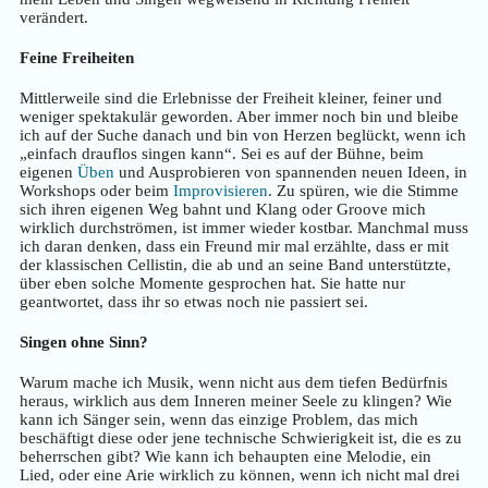
verändert.
Feine Freiheiten
Mittlerweile sind die Erlebnisse der Freiheit kleiner, feiner und
weniger spektakulär geworden. Aber immer noch bin und bleibe
ich auf der Suche danach und bin von Herzen beglückt, wenn ich
„einfach drauflos singen kann“. Sei es auf der Bühne, beim
eigenen
Üben
und Ausprobieren von spannenden neuen Ideen, in
Workshops oder beim
Improvisieren
. Zu spüren, wie die Stimme
sich ihren eigenen Weg bahnt und Klang oder Groove mich
wirklich durchströmen, ist immer wieder kostbar. Manchmal muss
ich daran denken, dass ein Freund mir mal erzählte, dass er mit
der klassischen Cellistin, die ab und an seine Band unterstützte,
über eben solche Momente gesprochen hat. Sie hatte nur
geantwortet, dass ihr so etwas noch nie passiert sei.
Singen ohne Sinn?
Warum mache ich Musik, wenn nicht aus dem tiefen Bedürfnis
heraus, wirklich aus dem Inneren meiner Seele zu klingen? Wie
kann ich Sänger sein, wenn das einzige Problem, das mich
beschäftigt diese oder jene technische Schwierigkeit ist, die es zu
beherrschen gibt? Wie kann ich behaupten eine Melodie, ein
Lied, oder eine Arie wirklich zu können, wenn ich nicht mal drei