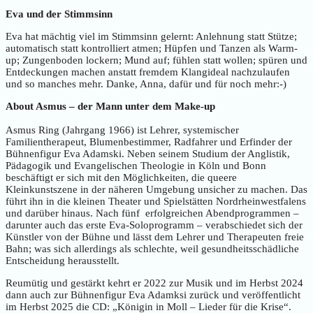
Eva und der Stimmsinn
Eva hat mächtig viel im Stimmsinn gelernt: Anlehnung statt Stütze;
automatisch statt kontrolliert atmen; Hüpfen und Tanzen als Warm-
up; Zungenboden lockern; Mund auf; fühlen statt wollen; spüren und
Entdeckungen machen anstatt fremdem Klangideal nachzulaufen
und so manches mehr. Danke, Anna, dafür und für noch mehr:-)
About Asmus – der Mann unter dem Make-up
Asmus Ring (Jahrgang 1966) ist Lehrer, systemischer
Familientherapeut, Blumenbestimmer, Radfahrer und Erfinder der
Bühnenfigur Eva Adamski. Neben seinem Studium der Anglistik,
Pädagogik und Evangelischen Theologie in Köln und Bonn
beschäftigt er sich mit den Möglichkeiten, die queere
Kleinkunstszene in der näheren Umgebung unsicher zu machen. Das
führt ihn in die kleinen Theater und Spielstätten Nordrheinwestfalens
und darüber hinaus. Nach fünf erfolgreichen Abendprogrammen –
darunter auch das erste Eva-Soloprogramm – verabschiedet sich der
Künstler von der Bühne und lässt dem Lehrer und Therapeuten freie
Bahn; was sich allerdings als schlechte, weil gesundheitsschädliche
Entscheidung herausstellt.
Reumütig und gestärkt kehrt er 2022 zur Musik und im Herbst 2024
dann auch zur Bühnenfigur Eva Adamksi zurück und veröffentlicht
im Herbst 2025 die CD: „Königin in Moll – Lieder für die Krise“.