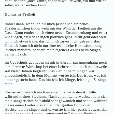
Schüler dann „alles kann“, sondern weil er weiß, wo und wie er
selber weiter suchen kann.
Genuss ist Freiheit
Immer dann, wenn ich für mich persönlich ein neues
Puzzlesteinchen finde, weht mir der Wind der Freiheit um die
Nase. Dann entdecke ich einen neuen Zusammenhang und es ist
wie fliegen, weil das Singen plötzlich ganz leicht geht oder weil
ich mich etwas traue, das ich mich zuvor nicht getraut habe.
Plötzlich kann ich nicht nur eine technische Herausforderung
leichter meistern, sondern mein eigener Genuss beim Singen
vermehrt sich.
Im Gedächtnis geblieben ist mir in diesem Zusammenhang noch
der allererste Workshop bei einer Lehrerin, die mich mittlerweile
seit vielen Jahren begleitet. Das Gefühl beim Singen war
unbeschreiblich. In dem Moment wusste ich: Das ist es, was ich
immer gesucht habe. Das bin ich. Ich klinge. Ich singe. Es singt
mich.
Ebenso erinnere ich mich an einen meiner ersten Auftritte
während meines Studiums. Nach einem Lehrerwechsel hatte sich
mein sängerisches Selbstbild sehr gewandelt und schon während
dieses einen Liedes, das ich auf der großen Bühne der
Hochschulaula singen durfte, wusste ich, hier passiert etwas, das
mein Leben und Singen wegweisend in Richtung Freiheit