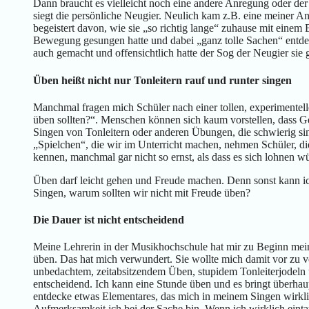
Dann braucht es vielleicht noch eine andere Anregung oder der
siegt die persönliche Neugier. Neulich kam z.B. eine meiner An
begeistert davon, wie sie „so richtig lange“ zuhause mit einem
Bewegung gesungen hatte und dabei „ganz tolle Sachen“ entdeck
auch gemacht und offensichtlich hatte der Sog der Neugier sie 
Üben heißt nicht nur Tonleitern rauf und runter singen
Manchmal fragen mich Schüler nach einer tollen, experimentelle
üben sollten?“. Menschen können sich kaum vorstellen, dass 
Singen von Tonleitern oder anderen Übungen, die schwierig sind
„Spielchen“, die wir im Unterricht machen, nehmen Schüler, di
kennen, manchmal gar nicht so ernst, als dass es sich lohnen 
Üben darf leicht gehen und Freude machen. Denn sonst kann ic
Singen, warum sollten wir nicht mit Freude üben?
Die Dauer ist nicht entscheidend
Meine Lehrerin in der Musikhochschule hat mir zu Beginn meine
üben. Das hat mich verwundert. Sie wollte mich damit vor zu
unbedachtem, zeitabsitzendem Üben, stupidem Tonleiterjodeln u
entscheidend. Ich kann eine Stunde üben und es bringt überhau
entdecke etwas Elementares, das mich in meinem Singen wirklic
Aufmerksamkeit ich bei der Sache bin. Wenn ich wirklich einta