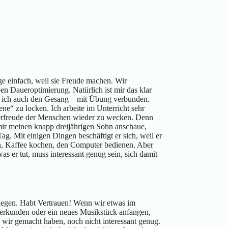
nge einfach, weil sie Freude machen. Wir
en Daueroptimierung. Natürlich ist mir das klar
le ich auch den Gesang – mit Übung verbunden.
e“ zu locken. Ich arbeite im Unterricht sehr
ierfreude der Menschen wieder zu wecken. Denn
mir meinen knapp dreijährigen Sohn anschaue,
ag. Mit einigen Dingen beschäftigt er sich, weil er
en, Kaffee kochen, den Computer bedienen. Aber
as er tut, muss interessant genug sein, sich damit
legen. Habt Vertrauen! Wenn wir etwas im
l erkunden oder ein neues Musikstück anfangen,
 wir gemacht haben, noch nicht interessant genug.