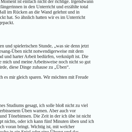
 Moment ist einfach nicht der richtige. Irgendwann
fängerinnen in den Unterricht und erzählte total
 Ball im Rücken an die Wand gelehnt und in
t hat. So ähnlich hatten wir es im Unterricht
gepackt.
n und spielerischen Stunde, „was sie denn jetzt
Gesang-Üben nicht notwendigerweise mit dem
 und harter Arbeit bedürfen, verknüpft ist. Die
e mich und meine Arbeitsweise noch nicht so gut
würde, diese Dinge zuhause zu „Üben“.
h es mir gleich sparen. Wir möchten mit Freude
s Studiums gesagt, ich solle bloß nicht zu viel
 verbissenem Üben warnen. Aber auch vor
nd Tönebimsen. Die Zeit in der ich übe ist nicht
pt nichts, oder ich kann fünf Minuten üben und ich
h voran bringt. Wichtig ist, mit welcher
uche in ein Spiel oder eine Übung und das