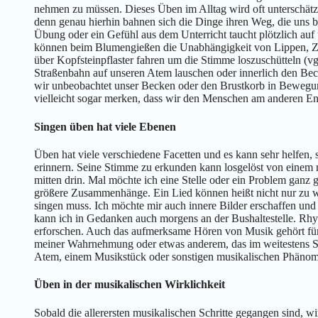
nehmen zu müssen. Dieses Üben im Alltag wird oft unterschätzt 
denn genau hierhin bahnen sich die Dinge ihren Weg, die uns 
Übung oder ein Gefühl aus dem Unterricht taucht plötzlich auf
können beim Blumengießen die Unabhängigkeit von Lippen, Z
über Kopfsteinpflaster fahren um die Stimme loszuschütteln (v
Straßenbahn auf unseren Atem lauschen oder innerlich den B
wir unbeobachtet unser Becken oder den Brustkorb in Bewegu
vielleicht sogar merken, dass wir den Menschen am anderen Ende
Singen üben hat viele Ebenen
Üben hat viele verschiedene Facetten und es kann sehr helfen, 
erinnern. Seine Stimme zu erkunden kann losgelöst von einem m
mitten drin. Mal möchte ich eine Stelle oder ein Problem ganz
größere Zusammenhänge. Ein Lied können heißt nicht nur zu 
singen muss. Ich möchte mir auch innere Bilder erschaffen un
kann ich in Gedanken auch morgens an der Bushaltestelle. Rh
erforschen. Auch das aufmerksame Hören von Musik gehört fü
meiner Wahrnehmung oder etwas anderem, das im weitestens 
Atem, einem Musikstück oder sonstigen musikalischen Phänomen
Üben in der musikalischen Wirklichkeit
Sobald die allerersten musikalischen Schritte gegangen sind, w