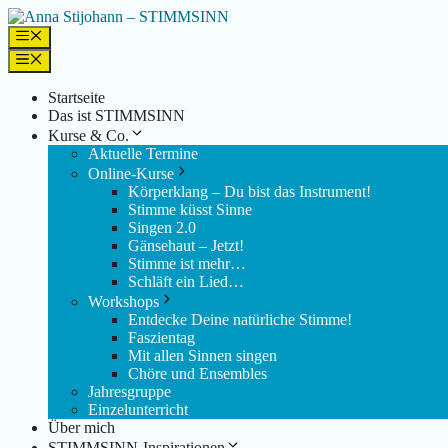
Zum
Inhalt
Menü
springen
Menü
Startseite
Das ist STIMMSINN
Kurse & Co.
Aktuelle Termine
Online-Kurse
Körperklang – Du bist das Instrument!
Stimme küsst Sinne
Singen 2.0
Gänsehaut – Jetzt!
Stimme ist mehr…
Schläft ein Lied…
Workshops
Entdecke Deine natürliche Stimme!
Faszientag
Mit allen Sinnen singen
Chöre und Ensembles
Jahresgruppe
Einzelunterricht
Über mich
STIMMSINN-Inspirationen