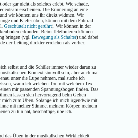
oder gar nicht als solches erlebt. Wie schade,
bedeutsam erscheinen. Die Erinnerung an eine
 und wir können uns ihr direkt widmen. Wir
unge und Kiefer üben, können mit dem Fahrrad
gl.
Geschüttelt nicht gerührt
). Wir können in der
eckenboden erkunden. Beim Telefonieren können
ng bringen (vgl.
Bewegung als Schalter
) und dabei
 der Leitung direkter erreichen als vorher.
sich selbst und die Schüler immer wieder daran zu
usikalischen Kontext sinnvoll sein, aber auch mal
 genau unter die Lupe nehmen, mal suche ich
wissen, wann ich welchen Ton mit welchem Text
d einen mir passenden Spannungsbogen finden. Das
ythmen lassen sich hervorragend beim Gehen
r mich zum Üben. Solange ich mich irgendwie mit
Sinne mit meiner Stimme, meinem Körper, meinem
en zu tun hat, beschäftige, übe ich.
ird das Üben in der musikalischen Wirklichkeit