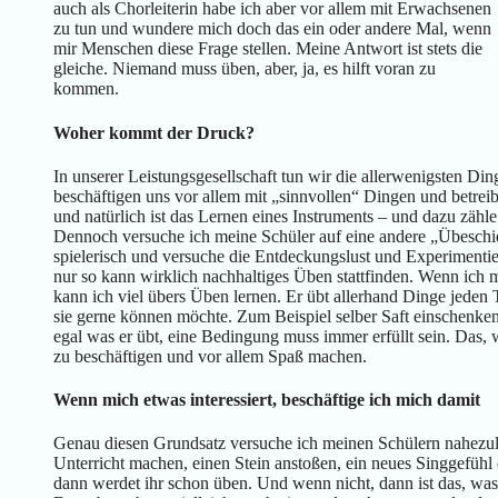
auch als Chorleiterin habe ich aber vor allem mit Erwachsenen
zu tun und wundere mich doch das ein oder andere Mal, wenn
mir Menschen diese Frage stellen. Meine Antwort ist stets die
gleiche. Niemand muss üben, aber, ja, es hilft voran zu
kommen.
Woher kommt der Druck?
In unserer Leistungsgesellschaft tun wir die allerwenigsten Di
beschäftigen uns vor allem mit „sinnvollen“ Dingen und betreib
und natürlich ist das Lernen eines Instruments – und dazu zäh
Dennoch versuche ich meine Schüler auf eine andere „Übeschien
spielerisch und versuche die Entdeckungslust und Experiment
nur so kann wirklich nachhaltiges Üben stattfinden. Wenn ich 
kann ich viel übers Üben lernen. Er übt allerhand Dinge jeden T
sie gerne können möchte. Zum Beispiel selber Saft einschenk
egal was er übt, eine Bedingung muss immer erfüllt sein. Das, w
zu beschäftigen und vor allem Spaß machen.
Wenn mich etwas interessiert, beschäftige ich mich damit
Genau diesen Grundsatz versuche ich meinen Schülern nahezu
Unterricht machen, einen Stein anstoßen, ein neues Singgefüh
dann werdet ihr schon üben. Und wenn nicht, dann ist das, was