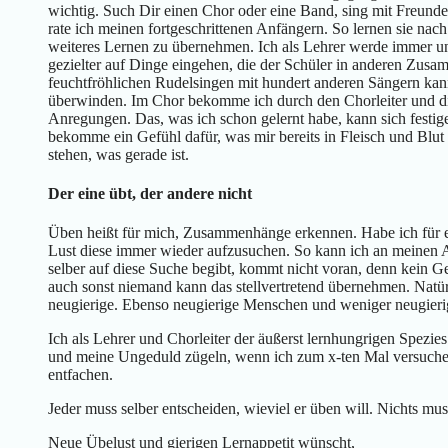
wichtig. Such Dir einen Chor oder eine Band, sing mit Freunden
rate ich meinen fortgeschrittenen Anfängern. So lernen sie nach
weiteres Lernen zu übernehmen. Ich als Lehrer werde immer un
gezielter auf Dinge eingehen, die der Schüler in anderen Zusa
feuchtfröhlichen Rudelsingen mit hundert anderen Sängern ka
überwinden. Im Chor bekomme ich durch den Chorleiter und d
Anregungen. Das, was ich schon gelernt habe, kann sich festige
bekomme ein Gefühl dafür, was mir bereits in Fleisch und Blu
stehen, was gerade ist.
Der eine übt, der andere nicht
Üben heißt für mich, Zusammenhänge erkennen. Habe ich für e
Lust diese immer wieder aufzusuchen. So kann ich an meinen 
selber auf diese Suche begibt, kommt nicht voran, denn kein Ge
auch sonst niemand kann das stellvertretend übernehmen. Natür
neugierige. Ebenso neugierige Menschen und weniger neugieri
Ich als Lehrer und Chorleiter der äußerst lernhungrigen Spezi
und meine Ungeduld zügeln, wenn ich zum x-ten Mal versuche 
entfachen.
Jeder muss selber entscheiden, wieviel er üben will. Nichts mus
Neue Übelust und gierigen Lernappetit wünscht,