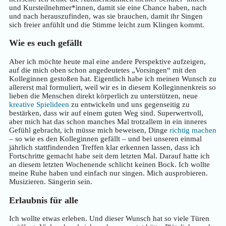
und Kursteilnehmer*innen, damit sie eine Chance haben, nach
und nach herauszufinden, was sie brauchen, damit ihr Singen
sich freier anfühlt und die Stimme leicht zum Klingen kommt.
Wie es euch gefällt
Aber ich möchte heute mal eine andere Perspektive aufzeigen,
auf die mich oben schon angedeutetes „Vorsingen“ mit den
Kolleginnen gestoßen hat. Eigentlich habe ich meinen Wunsch zu
allererst mal formuliert, weil wir es in diesem Kolleginnenkreis so
lieben die Menschen direkt körperlich zu unterstützen, neue
kreative Spielideen
zu entwickeln und uns gegenseitig zu
bestärken, dass wir auf einem guten Weg sind. Superwertvoll,
aber mich hat das schon manches Mal trotzallem in ein inneres
Gefühl gebracht, ich müsse mich beweisen, Dinge
richtig machen
– so wie es den Kolleginnen gefällt – und bei unseren einmal
jährlich stattfindenden Treffen klar erkennen lassen, dass ich
Fortschritte gemacht habe seit dem letzten Mal. Darauf hatte ich
an diesem letzten Wochenende schlicht keinen Bock. Ich wollte
meine Ruhe haben und einfach nur singen. Mich ausprobieren.
Musizieren. Sängerin sein.
Erlaubnis für alle
Ich wollte etwas erleben. Und dieser Wunsch hat so viele Türen