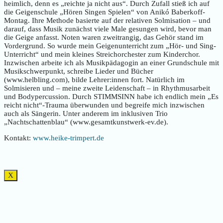
heimlich, denn es „reichte ja nicht aus“. Durch Zufall stieß ich auf
die Geigenschule „Hören Singen Spielen“ von Anikó Baberkoff-
Montag. Ihre Methode basierte auf der relativen Solmisation – und
darauf, dass Musik zunächst viele Male gesungen wird, bevor man
die Geige anfasst. Noten waren zweitrangig, das Gehör stand im
Vordergrund. So wurde mein Geigenunterricht zum „Hör- und Sing-
Unterricht“ und mein kleines Streichorchester zum Kinderchor.
Inzwischen arbeite ich als Musikpädagogin an einer Grundschule mit
Musikschwerpunkt, schreibe Lieder und Bücher
(www.helbling.com), bilde Lehrer:innen fort. Natürlich im
Solmisieren und – meine zweite Leidenschaft – in Rhythmusarbeit
und Bodypercussion. Durch STIMMSINN habe ich endlich mein „Es
reicht nicht“-Trauma überwunden und begreife mich inzwischen
auch als Sängerin. Unter anderem im inklusiven Trio
„Nachtschattenblau“ (www.gesamtkunstwerk-ev.de).
Kontakt:
www.heike-trimpert.de
X