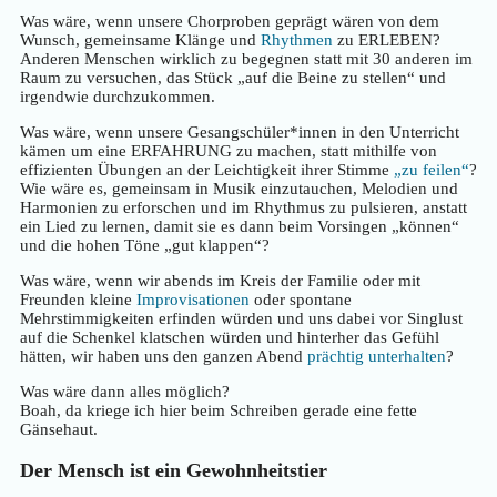
Was wäre, wenn unsere Chorproben geprägt wären von dem
Wunsch, gemeinsame Klänge und
Rhythmen
zu ERLEBEN?
Anderen Menschen wirklich zu begegnen statt mit 30 anderen im
Raum zu versuchen, das Stück „auf die Beine zu stellen“ und
irgendwie durchzukommen.
Was wäre, wenn unsere Gesangschüler*innen in den Unterricht
kämen um eine ERFAHRUNG zu machen, statt mithilfe von
effizienten Übungen an der Leichtigkeit ihrer Stimme
„zu feilen“
?
Wie wäre es, gemeinsam in Musik einzutauchen, Melodien und
Harmonien zu erforschen und im Rhythmus zu pulsieren, anstatt
ein Lied zu lernen, damit sie es dann beim Vorsingen „können“
und die hohen Töne „gut klappen“?
Was wäre, wenn wir abends im Kreis der Familie oder mit
Freunden kleine
Improvisationen
oder spontane
Mehrstimmigkeiten erfinden würden und uns dabei vor Singlust
auf die Schenkel klatschen würden und hinterher das Gefühl
hätten, wir haben uns den ganzen Abend
prächtig unterhalten
?
Was wäre dann alles möglich?
Boah, da kriege ich hier beim Schreiben gerade eine fette
Gänsehaut.
Der Mensch ist ein Gewohnheitstier