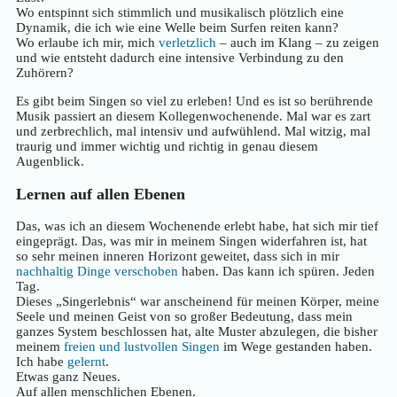
Wo entspinnt sich stimmlich und musikalisch plötzlich eine
Dynamik, die ich wie eine Welle beim Surfen reiten kann?
Wo erlaube ich mir, mich
verletzlich
– auch im Klang – zu zeigen
und wie entsteht dadurch eine intensive Verbindung zu den
Zuhörern?
Es gibt beim Singen so viel zu erleben! Und es ist so berührende
Musik passiert an diesem Kollegenwochenende. Mal war es zart
und zerbrechlich, mal intensiv und aufwühlend. Mal witzig, mal
traurig und immer wichtig und richtig in genau diesem
Augenblick.
Lernen auf allen Ebenen
Das, was ich an diesem Wochenende erlebt habe, hat sich mir tief
eingeprägt. Das, was mir in meinem Singen widerfahren ist, hat
so sehr meinen inneren Horizont geweitet, dass sich in mir
nachhaltig Dinge verschoben
haben. Das kann ich spüren. Jeden
Tag.
Dieses „Singerlebnis“ war anscheinend für meinen Körper, meine
Seele und meinen Geist von so großer Bedeutung, dass mein
ganzes System beschlossen hat, alte Muster abzulegen, die bisher
meinem
freien und lustvollen Singen
im Wege gestanden haben.
Ich habe
gelernt
.
Etwas ganz Neues.
Auf allen menschlichen Ebenen.