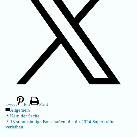
Tweet
Pin
Print
Kategorien
Allgemein
Kern der Sache
13 stimmsinnige Botschaften, die dir 2024 Superkräfte
verleihen