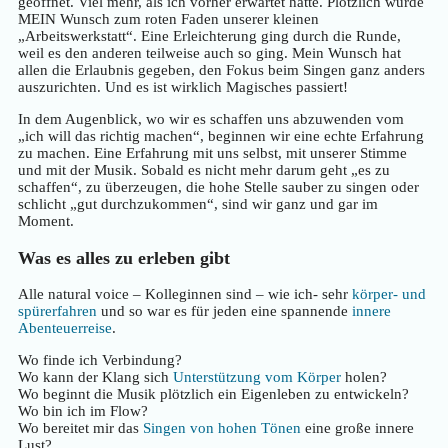
geöffnet. Viel mehr, als ich vorher erwartet hätte. Plötzlich wurde
MEIN Wunsch zum roten Faden unserer kleinen
„Arbeitswerkstatt“. Eine Erleichterung ging durch die Runde,
weil es den anderen teilweise auch so ging. Mein Wunsch hat
allen die Erlaubnis gegeben, den Fokus beim Singen ganz anders
auszurichten. Und es ist wirklich Magisches passiert!
In dem Augenblick, wo wir es schaffen uns abzuwenden vom
„ich will das richtig machen“, beginnen wir eine echte Erfahrung
zu machen. Eine Erfahrung mit uns selbst, mit unserer Stimme
und mit der Musik. Sobald es nicht mehr darum geht „es zu
schaffen“, zu überzeugen, die hohe Stelle sauber zu singen oder
schlicht „gut durchzukommen“, sind wir ganz und gar im
Moment.
Was es alles zu erleben gibt
Alle natural voice – Kolleginnen sind – wie ich- sehr
körper- und
spürerfahren
und so war es für jeden eine spannende
innere
Abenteuerreise
.
Wo finde ich Verbindung?
Wo kann der Klang sich
Unterstützung vom Körper
holen?
Wo beginnt die Musik plötzlich ein Eigenleben zu entwickeln?
Wo bin ich im Flow?
Wo bereitet mir das
Singen von hohen Tönen
eine große innere
Lust?