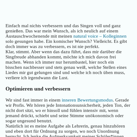
Einfach mal nichts verbessern und das Singen voll und ganz
genießen. Das war mein Wunsch, als ich neulich auf einem
Austauschwochenende mit meinen
natural voice – Kolleginnen
solo gesungen habe. Ein komischer Wunsch? Vielleicht. Es gibt
doch immer was zu verbessern, es ist nie perfekt.
Klar, stimmt. Aber wenn das dazu führt, dass mir darüber die
Singfreude abhanden kommt, möchte ich mich davon frei
machen. Wenn ich immer nur herumbastel, hier noch ein
bisschen nachbesser und stets genau weiß, welche Stellen eines
Liedes mir gut gelungen sind und welche ich noch üben muss,
verliere ich irgendwann die Lust.
Optimieren und verbessern
Wir sind fast immer in einem
inneren Bewertungsmodus
. Gerade
wir Profis. Wir hören jede Intonationsunsicherheit, jeden Ton, der
nicht dort sitzt, wo er hinsoll und fühlen intensiv mit, wenn
jemand drückt, schiebt und seine Stimme unökonomisch oder
sogar ungesund benutzt.
Natürlich ist es meine Aufgabe als Lehrerin, genau hinzuhören
und eben dort für Ordnung zu sorgen, wo noch Unordnung
herrscht. Ich lenke die Aufmerksamkeit meiner Schüler*innen