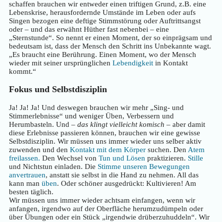
schaffen brauchen wir entweder einen triftigen Grund, z.B. eine
Lebenskrise, herausfordernde Umstände im Leben oder aufs
Singen bezogen eine deftige Stimmstörung oder Auftrittsangst
oder – und das erwähnt Hüther fast nebenbei – eine
„Sternstunde“. So nennt er einen Moment, der so einprägsam und
bedeutsam ist, dass der Mensch den Schritt ins Unbekannte wagt.
„Es braucht eine Berührung. Einen Moment, wo der Mensch
wieder mit seiner ursprünglichen
Lebendigkeit
in Kontakt
kommt.“
Fokus und Selbstdisziplin
Ja! Ja! Ja! Und deswegen brauchen wir mehr „Sing- und
Stimmerlebnisse“ und weniger Üben, Verbessern und
Herumbasteln. Und –
das klingt vielleicht komisch
– aber damit
diese Erlebnisse passieren können, brauchen wir eine gewisse
Selbstdisziplin. Wir müssen uns immer wieder uns selber aktiv
zuwenden und den
Kontakt mit dem Körper
suchen. Den
Atem
freilassen.
Den Wechsel von
Tun und Lösen
praktizieren.
Stille
und Nichtstun einladen. Die
Stimme unseren Bewegungen
anvertrauen
, anstatt sie selbst in die Hand zu nehmen. All das
kann man
üben
. Oder schöner ausgedrückt: Kultivieren! Am
besten täglich.
Wir müssen uns immer wieder achtsam einfangen, wenn wir
anfangen, irgendwo auf der Oberfläche herumzudümpeln oder
über Übungen oder ein Stück „irgendwie drüberzuhuddeln“. Wir