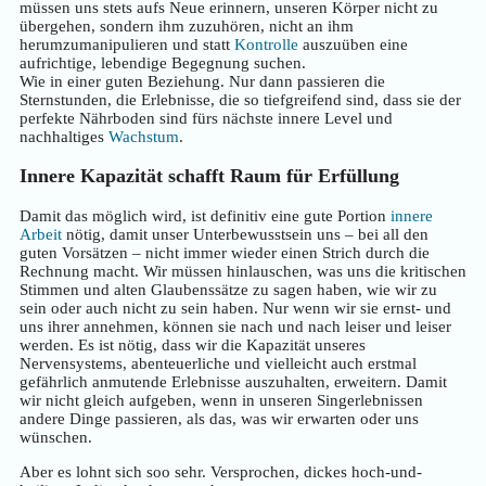
müssen uns stets aufs Neue erinnern, unseren Körper nicht zu
übergehen, sondern ihm zuzuhören, nicht an ihm
herumzumanipulieren und statt
Kontrolle
auszuüben eine
aufrichtige, lebendige Begegnung suchen.
Wie in einer guten Beziehung. Nur dann passieren die
Sternstunden, die Erlebnisse, die so tiefgreifend sind, dass sie der
perfekte Nährboden sind fürs nächste innere Level und
nachhaltiges
Wachstum
.
Innere Kapazität schafft Raum für Erfüllung
Damit das möglich wird, ist definitiv eine gute Portion
innere
Arbeit
nötig, damit unser Unterbewusstsein uns – bei all den
guten Vorsätzen – nicht immer wieder einen Strich durch die
Rechnung macht. Wir müssen hinlauschen, was uns die kritischen
Stimmen und alten Glaubenssätze zu sagen haben, wie wir zu
sein oder auch nicht zu sein haben. Nur wenn wir sie ernst- und
uns ihrer annehmen, können sie nach und nach leiser und leiser
werden. Es ist nötig, dass wir die Kapazität unseres
Nervensystems, abenteuerliche und vielleicht auch erstmal
gefährlich anmutende Erlebnisse auszuhalten, erweitern. Damit
wir nicht gleich aufgeben, wenn in unseren Singerlebnissen
andere Dinge passieren, als das, was wir erwarten oder uns
wünschen.
Aber es lohnt sich soo sehr. Versprochen, dickes hoch-und-