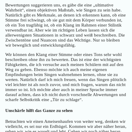
Bewertungen suggerieren uns, es gäbe die eine „ultimative
Wahrheit“, einen objektiven Maßstab, wie Singen zu sein habe.
Natürlich gibt es Merkmale, an denen ich erkennen kann, ob eine
Stimme frei schwingt, ob sie gut mit dem Körper verbunden ist,
ob ein Ton tragfähig ist, ob ein Klang im Rahmen einer Stilistik
verwendbar ist. Aber wie im richtigen Leben lassen sich die
allerwenigsten Situationen in schwarz und weiß beschreiben. Die
Zwischentöne und Nuancen sind das Wichtige. Nur so bleiben
wir beweglich und entwicklungsfähig.
Wir können den Klang einer Stimme oder eines Tons sehr wohl
beschreiben ohne ihn zu bewerten. Das ist eine der wichtigsten
Fähigkeiten, die ich versuche auch meinen Schülern mit auf den
Weg zu geben. Ebenso möchte ich auch meine eigenen
Empfindungen beim Singen wahrnehmen lernen, ohne sie zu
werten. Natürlich darf ich mich freuen, wenn das Singen plötzlich
viel leichter ist als noch zuvor, und mich fragen, warum das nicht
immer so ist. Ich möchte aber auch in meiner Sprache immer
darauf achten, dass ich nicht durch vorschnelle Abwertungen und
scharfe Selbstkritik eine „Tür zu schlage“.
Unschärfe hilft das Ganze zu sehen
Betrachten wir einen Ameisenhaufen von weiter weg, denken wir
vielleicht, es sei nur ein Erdhügel. Kommen wir aber näher heran,
sehen wir, wie es wuselt und lebt. Gehen wir noch näher heran,