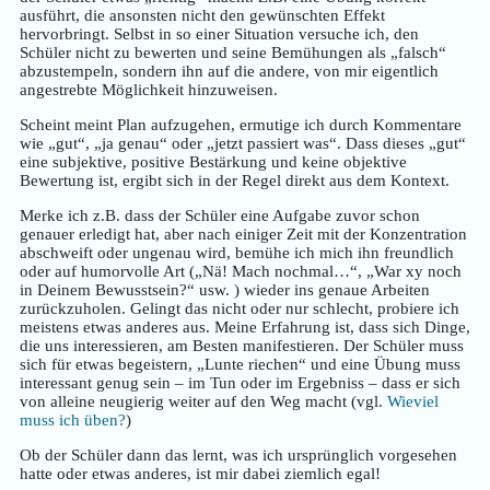
ausführt, die ansonsten nicht den gewünschten Effekt
hervorbringt. Selbst in so einer Situation versuche ich, den
Schüler nicht zu bewerten und seine Bemühungen als „falsch“
abzustempeln, sondern ihn auf die andere, von mir eigentlich
angestrebte Möglichkeit hinzuweisen.
Scheint meint Plan aufzugehen, ermutige ich durch Kommentare
wie „gut“, „ja genau“ oder „jetzt passiert was“. Dass dieses „gut“
eine subjektive, positive Bestärkung und keine objektive
Bewertung ist, ergibt sich in der Regel direkt aus dem Kontext.
Merke ich z.B. dass der Schüler eine Aufgabe zuvor schon
genauer erledigt hat, aber nach einiger Zeit mit der Konzentration
abschweift oder ungenau wird, bemühe ich mich ihn freundlich
oder auf humorvolle Art („Nä! Mach nochmal…“, „War xy noch
in Deinem Bewusstsein?“ usw. ) wieder ins genaue Arbeiten
zurückzuholen. Gelingt das nicht oder nur schlecht, probiere ich
meistens etwas anderes aus. Meine Erfahrung ist, dass sich Dinge,
die uns interessieren, am Besten manifestieren. Der Schüler muss
sich für etwas begeistern, „Lunte riechen“ und eine Übung muss
interessant genug sein – im Tun oder im Ergebniss – dass er sich
von alleine neugierig weiter auf den Weg macht (vgl.
Wieviel
muss ich üben?
)
Ob der Schüler dann das lernt, was ich ursprünglich vorgesehen
hatte oder etwas anderes, ist mir dabei ziemlich egal!