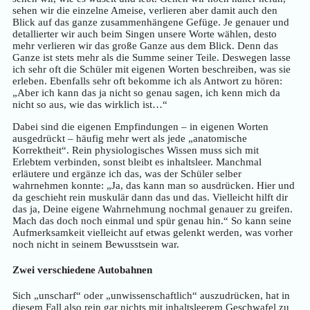
sehen wir die einzelne Ameise, verlieren aber damit auch den
Blick auf das ganze zusammenhängene Gefüge. Je genauer und
detallierter wir auch beim Singen unsere Worte wählen, desto
mehr verlieren wir das große Ganze aus dem Blick. Denn das
Ganze ist stets mehr als die Summe seiner Teile. Deswegen lasse
ich sehr oft die Schüler mit eigenen Worten beschreiben, was sie
erleben. Ebenfalls sehr oft bekomme ich als Antwort zu hören:
„Aber ich kann das ja nicht so genau sagen, ich kenn mich da
nicht so aus, wie das wirklich ist…“
Dabei sind die eigenen Empfindungen – in eigenen Worten
ausgedrückt – häufig mehr wert als jede „anatomische
Korrektheit“. Rein physiologisches Wissen muss sich mit
Erlebtem verbinden, sonst bleibt es inhaltsleer. Manchmal
erläutere und ergänze ich das, was der Schüler selber
wahrnehmen konnte: „Ja, das kann man so ausdrücken. Hier und
da geschieht rein muskulär dann das und das. Vielleicht hilft dir
das ja, Deine eigene Wahrnehmung nochmal genauer zu greifen.
Mach das doch noch einmal und spür genau hin.“ So kann seine
Aufmerksamkeit vielleicht auf etwas gelenkt werden, was vorher
noch nicht in seinem Bewusstsein war.
Zwei verschiedene Autobahnen
Sich „unscharf“ oder „unwissenschaftlich“ auszudrücken, hat in
diesem Fall also rein gar nichts mit inhaltsleerem Geschwafel zu