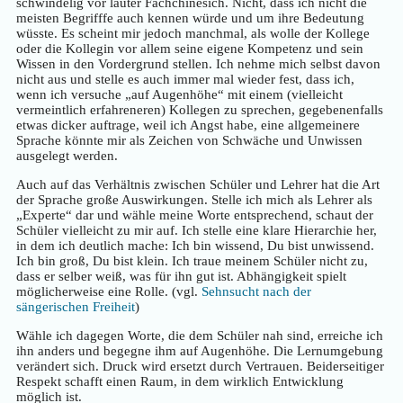
schwindelig vor lauter Fachchinesich. Nicht, dass ich nicht die
meisten Begrifffe auch kennen würde und um ihre Bedeutung
wüsste. Es scheint mir jedoch manchmal, als wolle der Kollege
oder die Kollegin vor allem seine eigene Kompetenz und sein
Wissen in den Vordergrund stellen. Ich nehme mich selbst davon
nicht aus und stelle es auch immer mal wieder fest, dass ich,
wenn ich versuche „auf Augenhöhe“ mit einem (vielleicht
vermeintlich erfahreneren) Kollegen zu sprechen, gegebenenfalls
etwas dicker auftrage, weil ich Angst habe, eine allgemeinere
Sprache könnte mir als Zeichen von Schwäche und Unwissen
ausgelegt werden.
Auch auf das Verhältnis zwischen Schüler und Lehrer hat die Art
der Sprache große Auswirkungen. Stelle ich mich als Lehrer als
„Experte“ dar und wähle meine Worte entsprechend, schaut der
Schüler vielleicht zu mir auf. Ich stelle eine klare Hierarchie her,
in dem ich deutlich mache: Ich bin wissend, Du bist unwissend.
Ich bin groß, Du bist klein. Ich traue meinem Schüler nicht zu,
dass er selber weiß, was für ihn gut ist. Abhängigkeit spielt
möglicherweise eine Rolle. (vgl.
Sehnsucht nach der
sängerischen Freiheit
)
Wähle ich dagegen Worte, die dem Schüler nah sind, erreiche ich
ihn anders und begegne ihm auf Augenhöhe. Die Lernumgebung
verändert sich. Druck wird ersetzt durch Vertrauen. Beiderseitiger
Respekt schafft einen Raum, in dem wirklich Entwicklung
möglich ist.