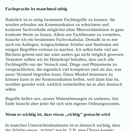
Fachsprache ist manchmal nötig
Natürlich ist es nötig bestimmte Fachbegriffe zu kennen. Sie
wurden erfunden um Kommunikation zu erleichtern und
konkrete Sachverhalte möglichst ohne Missverständnisse in ganz
konkrete Worte zu fassen. Allein um Fachliteratur zu verstehen,
brauche ich ein bestimmtes Fachvokabular. Deshalb ist es mir
auch ein Anliegen, fortgeschrittene Schüler und Studenten mit
einigen Begriffen vertraut zu machen. Ich selbst habe viel aus
Büchern gelernt und das wäre anders gar nicht möglich gewesen.
Trotzdem sollten wir im Hinterkopf behalten, dass auch alle
Fachbegriffe nur der Versuch sind, Dinge und Phänomene zu
versprachlichen, die eigentlich viel komplexer sind als das, was
unser Verstand begreifen kann. Einen Muskel benennen zu
können kann in der Kommunikation helfen, weil dann klar ist,
worüber geredet wird, wirklich weiterhelfen tut es aber dennoch
selten.
Begriffe helfen uns, unsere Wahrnehmungen zu sortieren. Am
Ende braucht aber jeder für sich sein eigenes Ordnungssystem.
Wenn es wichtig ist, dass etwas „richtig“ gemacht wird
In manchen Unterrichtssituationen ist es dennoch wichtig, dass
der Schüler etwas „richtig“ macht. Z.B. eine Übung korrekt