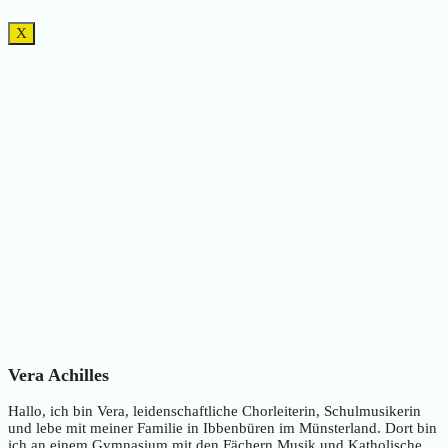
X
Vera Achilles
Hallo, ich bin Vera, leidenschaftliche Chorleiterin, Schulmusikerin
und lebe mit meiner Familie in Ibbenbüren im Münsterland. Dort bin
ich an einem Gymnasium mit den Fächern Musik und Katholische