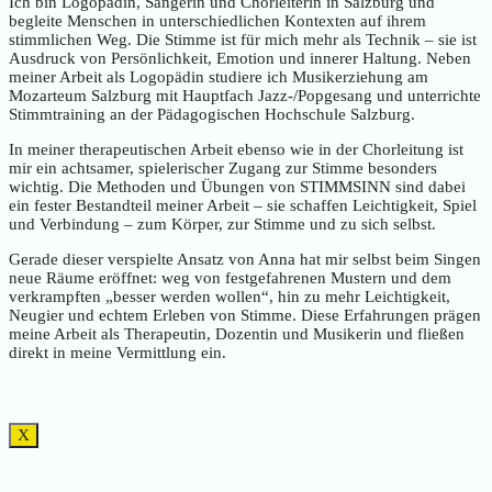
Ich bin Logopädin, Sängerin und Chorleiterin in Salzburg und
begleite Menschen in unterschiedlichen Kontexten auf ihrem
stimmlichen Weg. Die Stimme ist für mich mehr als Technik – sie ist
Ausdruck von Persönlichkeit, Emotion und innerer Haltung. Neben
meiner Arbeit als Logopädin studiere ich Musikerziehung am
Mozarteum Salzburg mit Hauptfach Jazz-/Popgesang und unterrichte
Stimmtraining an der Pädagogischen Hochschule Salzburg.
In meiner therapeutischen Arbeit ebenso wie in der Chorleitung ist
mir ein achtsamer, spielerischer Zugang zur Stimme besonders
wichtig. Die Methoden und Übungen von STIMMSINN sind dabei
ein fester Bestandteil meiner Arbeit – sie schaffen Leichtigkeit, Spiel
und Verbindung – zum Körper, zur Stimme und zu sich selbst.
Gerade dieser verspielte Ansatz von Anna hat mir selbst beim Singen
neue Räume eröffnet: weg von festgefahrenen Mustern und dem
verkrampften „besser werden wollen“, hin zu mehr Leichtigkeit,
Neugier und echtem Erleben von Stimme. Diese Erfahrungen prägen
meine Arbeit als Therapeutin, Dozentin und Musikerin und fließen
direkt in meine Vermittlung ein.
X