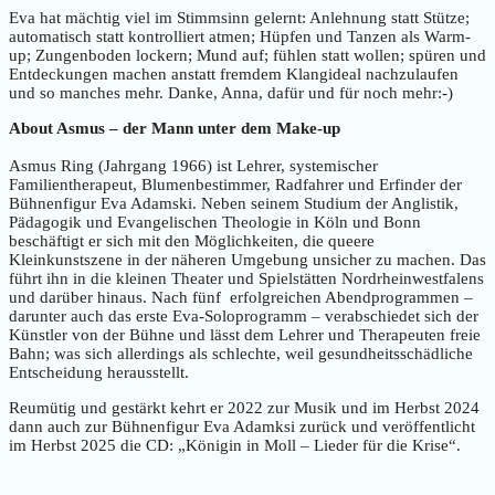
Eva hat mächtig viel im Stimmsinn gelernt: Anlehnung statt Stütze;
automatisch statt kontrolliert atmen; Hüpfen und Tanzen als Warm-
up; Zungenboden lockern; Mund auf; fühlen statt wollen; spüren und
Entdeckungen machen anstatt fremdem Klangideal nachzulaufen
und so manches mehr. Danke, Anna, dafür und für noch mehr:-)
About Asmus – der Mann unter dem Make-up
Asmus Ring (Jahrgang 1966) ist Lehrer, systemischer
Familientherapeut, Blumenbestimmer, Radfahrer und Erfinder der
Bühnenfigur Eva Adamski. Neben seinem Studium der Anglistik,
Pädagogik und Evangelischen Theologie in Köln und Bonn
beschäftigt er sich mit den Möglichkeiten, die queere
Kleinkunstszene in der näheren Umgebung unsicher zu machen. Das
führt ihn in die kleinen Theater und Spielstätten Nordrheinwestfalens
und darüber hinaus. Nach fünf erfolgreichen Abendprogrammen –
darunter auch das erste Eva-Soloprogramm – verabschiedet sich der
Künstler von der Bühne und lässt dem Lehrer und Therapeuten freie
Bahn; was sich allerdings als schlechte, weil gesundheitsschädliche
Entscheidung herausstellt.
Reumütig und gestärkt kehrt er 2022 zur Musik und im Herbst 2024
dann auch zur Bühnenfigur Eva Adamksi zurück und veröffentlicht
im Herbst 2025 die CD: „Königin in Moll – Lieder für die Krise“.