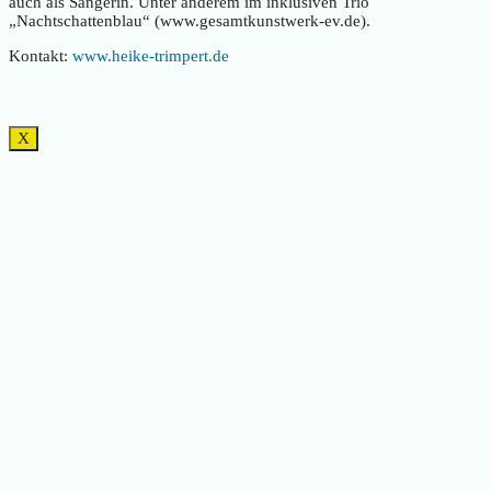
auch als Sängerin. Unter anderem im inklusiven Trio
„Nachtschattenblau“ (www.gesamtkunstwerk-ev.de).
Kontakt:
www.heike-trimpert.de
X