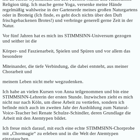
Religion tätig. Ich mache gerne Yoga, versenke meine Hände
regelmäßig wahlweise in der Gartenerde meines großen Naturgartens
oder in Brotteig (Ich finde, es geht doch nichts über den Duft
frischgebackenen Brotes!) und verbringe generell gerne Zeit in der
Natur.
Vor fünf Jahren hat es mich ins STIMMSINN-Universum gezogen
und seither ist die
Körper- und Faszienarbeit, Spielen und Spüren und vor allem das
besondere
Miteinander, die tiefe Verbindung, die dabei entsteht, aus meiner
Chorarbeit und
meinem Leben nicht mehr wegzudenken.
Ich habe an vielen Kursen von Anna teilgenommen und bin eine
STIMMSINN-Lehrerin der ersten Stunde. Inzwischen zieht es mich
nicht nur nach Köln, um diese Arbeit zu vertiefen, sondern ich
befinde mich auch im zweiten Jahr der Ausbildung zum Natural-
Voice-Teacher bei Renate Schulze-Schindler, deren Grundlage die
Arbeit mit den Atemtypen bildet.
Ich freue mich darauf, mit euch eine echte STIMMSINN-Chorprobe
mit „Chormagie“ zu erleben und in die Welt der Atemtypen
einzutauchen.