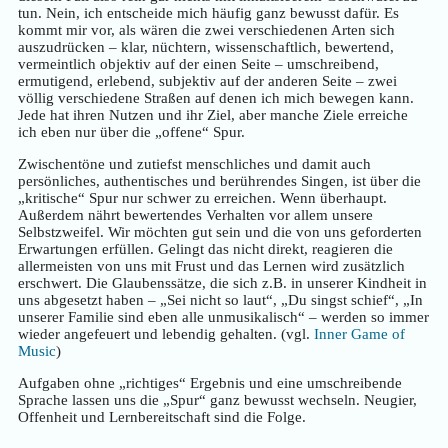
tun. Nein, ich entscheide mich häufig ganz bewusst dafür. Es
kommt mir vor, als wären die zwei verschiedenen Arten sich
auszudrücken – klar, nüchtern, wissenschaftlich, bewertend,
vermeintlich objektiv auf der einen Seite – umschreibend,
ermutigend, erlebend, subjektiv auf der anderen Seite – zwei
völlig verschiedene Straßen auf denen ich mich bewegen kann.
Jede hat ihren Nutzen und ihr Ziel, aber manche Ziele erreiche
ich eben nur über die „offene“ Spur.
Zwischentöne und zutiefst menschliches und damit auch
persönliches, authentisches und berührendes Singen, ist über die
„kritische“ Spur nur schwer zu erreichen. Wenn überhaupt.
Außerdem nährt bewertendes Verhalten vor allem unsere
Selbstzweifel. Wir möchten gut sein und die von uns geforderten
Erwartungen erfüllen. Gelingt das nicht direkt, reagieren die
allermeisten von uns mit Frust und das Lernen wird zusätzlich
erschwert. Die Glaubenssätze, die sich z.B. in unserer Kindheit in
uns abgesetzt haben – „Sei nicht so laut“, „Du singst schief“, „In
unserer Familie sind eben alle unmusikalisch“ – werden so immer
wieder angefeuert und lebendig gehalten. (vgl.
Inner Game of
Music
)
Aufgaben ohne „richtiges“ Ergebnis und eine umschreibende
Sprache lassen uns die „Spur“ ganz bewusst wechseln. Neugier,
Offenheit und Lernbereitschaft sind die Folge.