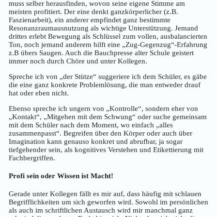
muss selber herausfinden, wovon seine eigene Stimme am
meisten profitiert. Der eine denkt ganzkörperlicher (z.B.
Faszienarbeit), ein anderer empfindet ganz bestimmte
Resonanzraumausnutzung als wichtige Unterstützung. Jemand
drittes erlebt Bewegung als Schlüssel zum vollen, ausbalancierten
Ton, noch jemand anderem hilft eine „Zug-Gegenzug“-Erfahrung
z.B übers Saugen. Auch die Bauchpresse alter Schule geistert
immer noch durch Chöre und unter Kollegen.
Spreche ich von „der Stütze“ suggeriere ich dem Schüler, es gäbe
die eine ganz konkrete Problemlösung, die man entweder drauf
hat oder eben nicht.
Ebenso spreche ich ungern von „Kontrolle“, sondern eher von
„Kontakt“, „Mitgehen mit dem Schwung“ oder suche gemeinsam
mit dem Schüler nach dem Moment, wo einfach „alles
zusammenpasst“. Begreifen über den Körper oder auch über
Imagination kann genauso konkret und abrufbar, ja sogar
tiefgehender sein, als kognitives Verstehen und Etikettierung mit
Fachbergriffen.
Profi sein oder Wissen ist Macht!
Gerade unter Kollegen fällt es mir auf, dass häufig mit schlauen
Begrifflichkeiten um sich geworfen wird. Sowohl im persönlichen
als auch im schriftlichen Austausch wird mir manchmal ganz