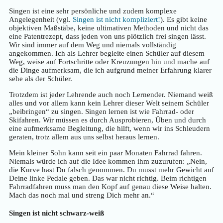
Singen ist eine sehr persönliche und zudem komplexe
Angelegenheit (vgl.
Singen ist nicht kompliziert!
). Es gibt keine
objektiven Maßstäbe, keine ultimativen Methoden und nicht das
eine Patentrezept, dass jeden von uns plötzlich frei singen lässt.
Wir sind immer auf dem Weg und niemals vollständig
angekommen. Ich als Lehrer begleite einen Schüler auf diesem
Weg, weise auf Fortschritte oder Kreuzungen hin und mache auf
die Dinge aufmerksam, die ich aufgrund meiner Erfahrung klarer
sehe als der Schüler.
Trotzdem ist jeder Lehrende auch noch Lernender. Niemand weiß
alles und vor allem kann kein Lehrer dieser Welt seinem Schüler
„beibringen“ zu singen. Singen lernen ist wie Fahrrad- oder
Skifahren. Wir müssen es durch Ausprobieren, Üben und durch
eine aufmerksame Begleitung, die hilft, wenn wir ins Schleudern
geraten, trotz allem aus uns selbst heraus lernen.
Mein kleiner Sohn kann seit ein paar Monaten Fahrrad fahren.
Niemals würde ich auf die Idee kommen ihm zuzurufen: „Nein,
die Kurve hast Du falsch genommen. Du musst mehr Gewicht auf
Deine linke Pedale geben. Das war nicht richtig. Beim richtigen
Fahrradfahren muss man den Kopf auf genau diese Weise halten.
Mach das noch mal und streng Dich mehr an.“
Singen ist nicht schwarz-weiß