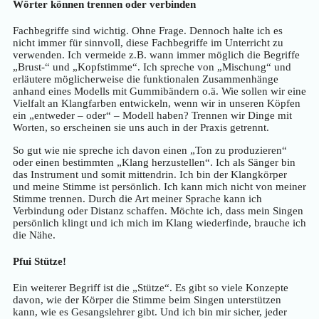
Wörter können trennen oder verbinden
Fachbegriffe sind wichtig. Ohne Frage. Dennoch halte ich es
nicht immer für sinnvoll, diese Fachbegriffe im Unterricht zu
verwenden. Ich vermeide z.B. wann immer möglich die Begriffe
„Brust-“ und „Kopfstimme“. Ich spreche von „Mischung“ und
erläutere möglicherweise die funktionalen Zusammenhänge
anhand eines Modells mit Gummibändern o.ä. Wie sollen wir eine
Vielfalt an Klangfarben entwickeln, wenn wir in unseren Köpfen
ein „entweder – oder“ – Modell haben? Trennen wir Dinge mit
Worten, so erscheinen sie uns auch in der Praxis getrennt.
So gut wie nie spreche ich davon einen „Ton zu produzieren“
oder einen bestimmten „Klang herzustellen“. Ich als Sänger bin
das Instrument und somit mittendrin. Ich bin der Klangkörper
und meine Stimme ist persönlich. Ich kann mich nicht von meiner
Stimme trennen. Durch die Art meiner Sprache kann ich
Verbindung oder Distanz schaffen. Möchte ich, dass mein Singen
persönlich klingt und ich mich im Klang wiederfinde, brauche ich
die Nähe.
Pfui Stütze!
Ein weiterer Begriff ist die „Stütze“. Es gibt so viele Konzepte
davon, wie der Körper die Stimme beim Singen unterstützen
kann, wie es Gesangslehrer gibt. Und ich bin mir sicher, jeder