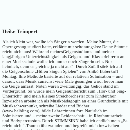
Heike Trimpert
Als ich klein war, wollte ich Sängerin werden. Meine Mutter, die
Operngesang studiert hatte, erklärte mir schonungslos: Deine Stimme
reicht nicht aus! Während meinesGeigenstudiums und meiner
langjährigen Unterrichtstätigkeit als Geigen- und Klavierlehrerin an
einer Musikschule wollte ich immer noch Sängerin sein. Nur
heimlich, denn es „reichte ja nicht aus“. Durch Zufall stieß ich auf
die Geigenschule „Hören Singen Spielen“ von Anikó Baberkoff-
Montag. Ihre Methode basierte auf der relativen Solmisation – und
darauf, dass Musik zunächst viele Male gesungen wird, bevor man
die Geige anfasst. Noten waren zweitrangig, das Gehör stand im
Vordergrund. So wurde mein Geigenunterricht zum „Hör- und Sing-
Unterricht“ und mein kleines Streichorchester zum Kinderchor.
Inzwischen arbeite ich als Musikpädagogin an einer Grundschule mit
Musikschwerpunkt, schreibe Lieder und Bücher
(www.helbling.com), bilde Lehrer:innen fort. Natürlich im
Solmisieren und – meine zweite Leidenschaft – in Rhythmusarbeit
und Bodypercussion. Durch STIMMSINN habe ich endlich mein „Es
reicht nicht“-Trauma überwunden und begreife mich inzwischen