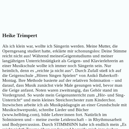
Heike Trimpert
Als ich klein war, wollte ich Sängerin werden. Meine Mutter, die
Operngesang studiert hatte, erklärte mir schonungslos: Deine Stimme
reicht nicht aus! Während meinesGeigenstudiums und meiner
langjährigen Unterrichtstätigkeit als Geigen- und Klavierlehrerin an
einer Musikschule wollte ich immer noch Sängerin sein. Nur
heimlich, denn es „reichte ja nicht aus“. Durch Zufall stieß ich auf
die Geigenschule „Hören Singen Spielen“ von Anikó Baberkoff-
Montag. Ihre Methode basierte auf der relativen Solmisation – und
darauf, dass Musik zunächst viele Male gesungen wird, bevor man
die Geige anfasst. Noten waren zweitrangig, das Gehör stand im
Vordergrund. So wurde mein Geigenunterricht zum „Hör- und Sing-
Unterricht“ und mein kleines Streichorchester zum Kinderchor.
Inzwischen arbeite ich als Musikpädagogin an einer Grundschule mit
Musikschwerpunkt, schreibe Lieder und Bücher
(www.helbling.com), bilde Lehrer:innen fort. Natürlich im
Solmisieren und – meine zweite Leidenschaft – in Rhythmusarbeit
und Bodypercussion. Durch STIMMSINN habe ich endlich mein „Es