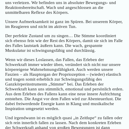
uns verletzen. Wir befinden uns in absoluter Bewegungs- und
Reaktionsbereitschaft. Wach und angeschlossen an die
unmittelbaren Reflexe des Körpers.
Unsere Aufmerksamkeit ist ganz im Spüren. Bei unserem Körper,
im Reagieren und nicht im aktiven Tun.
Der perfekte Zustand um zu singen… Die Stimme koordiniert
sich ebenso fein wie der Rest des Körpers, damit sie sich im Falle
des Falles lautstark äußern kann. Die wach, gespannte
Muskulatur ist schwingungsfähig und durchlässig.
Wenn wir dieses Loslassen, das Fallen, das Erleben der
Schwerkraft immer wieder üben, verändert sich nicht nur unsere
körpereigene Wahrnehmungsfähigkeit. Auch werden unsere
Faszien – als Hauptorgan der Propriozeption – (wieder) elastisch
und tragen somit erheblich zur Schwingungsfähig des
Ganzkörperinstruments „Stimme“ bei. Das Erleben der
Schwerkraft kann uns stimmlich, emotional und persönlich erden.
Aus dem Erleben des Fallens kann eine neue innere Aufrichtung
entstehen. Die Angst vor dem Fallen wird zur Abenteuerlust. Die
dabei freiwerdende Energie kann in Klang und musikalische
Inspiration umgesetzt werden.
Und irgendwann ist es möglich quasi „in Zeitlupe“ zu fallen oder
sich rein innerlich fallen zu lassen. Nach dem konkreten Erleben
der Schwerkraft anhand von großen Bewegungen ist dann