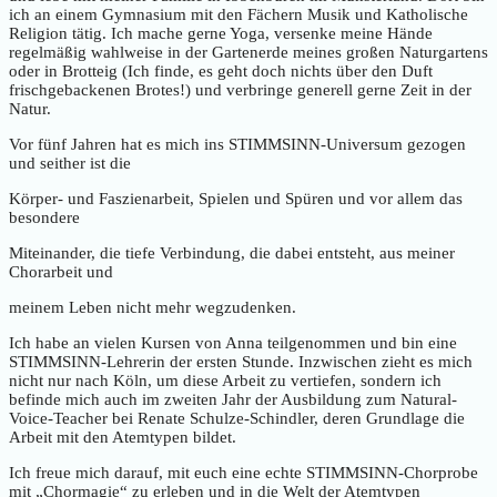
ich an einem Gymnasium mit den Fächern Musik und Katholische
Religion tätig. Ich mache gerne Yoga, versenke meine Hände
regelmäßig wahlweise in der Gartenerde meines großen Naturgartens
oder in Brotteig (Ich finde, es geht doch nichts über den Duft
frischgebackenen Brotes!) und verbringe generell gerne Zeit in der
Natur.
Vor fünf Jahren hat es mich ins STIMMSINN-Universum gezogen
und seither ist die
Körper- und Faszienarbeit, Spielen und Spüren und vor allem das
besondere
Miteinander, die tiefe Verbindung, die dabei entsteht, aus meiner
Chorarbeit und
meinem Leben nicht mehr wegzudenken.
Ich habe an vielen Kursen von Anna teilgenommen und bin eine
STIMMSINN-Lehrerin der ersten Stunde. Inzwischen zieht es mich
nicht nur nach Köln, um diese Arbeit zu vertiefen, sondern ich
befinde mich auch im zweiten Jahr der Ausbildung zum Natural-
Voice-Teacher bei Renate Schulze-Schindler, deren Grundlage die
Arbeit mit den Atemtypen bildet.
Ich freue mich darauf, mit euch eine echte STIMMSINN-Chorprobe
mit „Chormagie“ zu erleben und in die Welt der Atemtypen