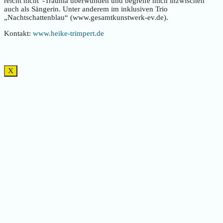
reicht nicht“-Trauma überwunden und begreife mich inzwischen
auch als Sängerin. Unter anderem im inklusiven Trio
„Nachtschattenblau“ (www.gesamtkunstwerk-ev.de).
Kontakt:
www.heike-trimpert.de
X