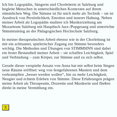
Ich bin Logopädin, Sängerin und Chorleiterin in Salzburg und
begleite Menschen in unterschiedlichen Kontexten auf ihrem
stimmlichen Weg. Die Stimme ist für mich mehr als Technik – sie ist
Ausdruck von Persönlichkeit, Emotion und innerer Haltung. Neben
meiner Arbeit als Logopädin studiere ich Musikerziehung am
Mozarteum Salzburg mit Hauptfach Jazz-/Popgesang und unterrichte
Stimmtraining an der Pädagogischen Hochschule Salzburg.
In meiner therapeutischen Arbeit ebenso wie in der Chorleitung ist
mir ein achtsamer, spielerischer Zugang zur Stimme besonders
wichtig. Die Methoden und Übungen von STIMMSINN sind dabei
ein fester Bestandteil meiner Arbeit – sie schaffen Leichtigkeit, Spiel
und Verbindung – zum Körper, zur Stimme und zu sich selbst.
Gerade dieser verspielte Ansatz von Anna hat mir selbst beim Singen
neue Räume eröffnet: weg von festgefahrenen Mustern und dem
verkrampften „besser werden wollen“, hin zu mehr Leichtigkeit,
Neugier und echtem Erleben von Stimme. Diese Erfahrungen prägen
meine Arbeit als Therapeutin, Dozentin und Musikerin und fließen
direkt in meine Vermittlung ein.
X