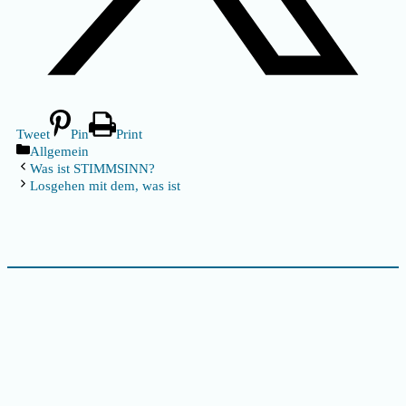
Tweet
Pin
Print
Kategorien
Allgemein
Was ist STIMMSINN?
Losgehen mit dem, was ist