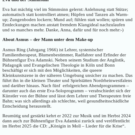
Eva hat mächtig viel im Stimmsinn gelernt: Anlehnung statt Stütze;
automatisch statt kontrolliert atmen; Hüpfen und Tanzen als Warm-
up; Zungenboden lockern; Mund auf; fühlen statt wollen; spüren und
Entdeckungen machen anstatt fremdem Klangideal nachzulaufen
und so manches mehr. Danke, Anna, dafür und für noch mehr:-)
About Asmus – der Mann unter dem Make-up
Asmus Ring (Jahrgang 1966) ist Lehrer, systemischer
Familientherapeut, Blumenbestimmer, Radfahrer und Erfinder der
Bühnenfigur Eva Adamski. Neben seinem Studium der Anglistik,
Pädagogik und Evangelischen Theologie in Köln und Bonn
beschäftigt er sich mit den Möglichkeiten, die queere
Kleinkunstszene in der näheren Umgebung unsicher zu machen. Das
führt ihn in die kleinen Theater und Spielstätten Nordrheinwestfalens
und darüber hinaus. Nach fünf erfolgreichen Abendprogrammen –
darunter auch das erste Eva-Soloprogramm – verabschiedet sich der
Künstler von der Bühne und lässt dem Lehrer und Therapeuten freie
Bahn; was sich allerdings als schlechte, weil gesundheitsschädliche
Entscheidung herausstellt.
Reumütig und gestärkt kehrt er 2022 zur Musik und im Herbst 2024
dann auch zur Bühnenfigur Eva Adamksi zurück und veröffentlicht
im Herbst 2025 die CD: „Königin in Moll – Lieder für die Krise“.