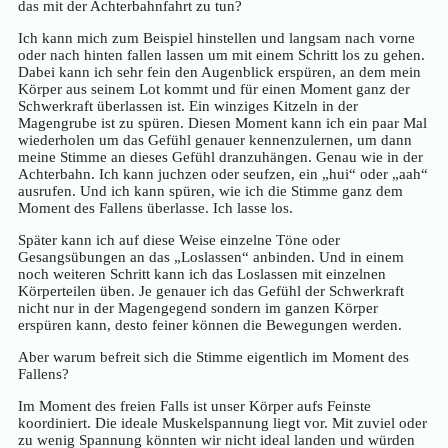
das mit der Achterbahnfahrt zu tun?
Ich kann mich zum Beispiel hinstellen und langsam nach vorne
oder nach hinten fallen lassen um mit einem Schritt los zu gehen.
Dabei kann ich sehr fein den Augenblick erspüren, an dem mein
Körper aus seinem Lot kommt und für einen Moment ganz der
Schwerkraft überlassen ist. Ein winziges Kitzeln in der
Magengrube ist zu spüren. Diesen Moment kann ich ein paar Mal
wiederholen um das Gefühl genauer kennenzulernen, um dann
meine Stimme an dieses Gefühl dranzuhängen. Genau wie in der
Achterbahn. Ich kann juchzen oder seufzen, ein „hui“ oder „aah“
ausrufen. Und ich kann spüren, wie ich die Stimme ganz dem
Moment des Fallens überlasse. Ich lasse los.
Später kann ich auf diese Weise einzelne Töne oder
Gesangsübungen an das „Loslassen“ anbinden. Und in einem
noch weiteren Schritt kann ich das Loslassen mit einzelnen
Körperteilen üben. Je genauer ich das Gefühl der Schwerkraft
nicht nur in der Magengegend sondern im ganzen Körper
erspüren kann, desto feiner können die Bewegungen werden.
Aber warum befreit sich die Stimme eigentlich im Moment des
Fallens?
Im Moment des freien Falls ist unser Körper aufs Feinste
koordiniert. Die ideale Muskelspannung liegt vor. Mit zuviel oder
zu wenig Spannung könnten wir nicht ideal landen und würden