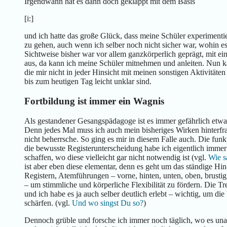
Irgendwann hat es dann doch geklappt mit dem Basis
[i:]
und ich hatte das große Glück, dass meine Schüler experimenti
zu gehen, auch wenn ich selber noch nicht sicher war, wohin es
Sichtweise bisher war vor allem ganzkörperlich geprägt, mit ei
aus, da kann ich meine Schüler mitnehmen und anleiten. Nun k
die mir nicht in jeder Hinsicht mit meinen sonstigen Aktivitäte
bis zum heutigen Tag leicht unklar sind.
Fortbildung ist immer ein Wagnis
Als gestandener Gesangspädagoge ist es immer gefährlich etwa
Denn jedes Mal muss ich auch mein bisheriges Wirken hinterfr
nicht beherrsche. So ging es mir in diesem Falle auch. Die funk
die bewusste Registerunterscheidung habe ich eigentlich immer
schaffen, wo diese vielleicht gar nicht notwendig ist (vgl.
Wie s
ist aber eben diese elementar, denn es geht um das ständige 
Registern, Atemführungen – vorne, hinten, unten, oben, brusti
– um stimmliche und körperliche Flexibilität zu fördern. Die Tr
und ich habe es ja auch selber deutlich erlebt – wichtig, um
schärfen. (vgl.
Und wo singst Du so?
)
Dennoch grüble und forsche ich immer noch täglich, wo es unab