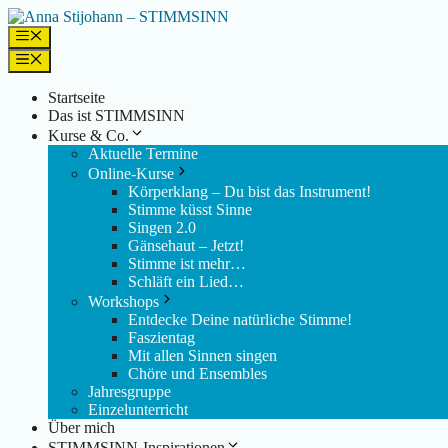
Zum
Inhalt
Menü
springen
Menü
Startseite
Das ist STIMMSINN
Kurse & Co.
Aktuelle Termine
Online-Kurse
Körperklang – Du bist das Instrument!
Stimme küsst Sinne
Singen 2.0
Gänsehaut – Jetzt!
Stimme ist mehr…
Schläft ein Lied…
Workshops
Entdecke Deine natürliche Stimme!
Faszientag
Mit allen Sinnen singen
Chöre und Ensembles
Jahresgruppe
Einzelunterricht
Über mich
STIMMSINN-Inspirationen