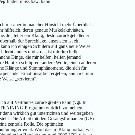
 Weg finden muss bzw. kann.
h mir aber in mancher Hinsicht mehr Überblick
r hilfreich, deren genaue Muskelaktivitäten,
 Je „fetter ein Klang, desto zurückgehaltener
berhalb der Sprechlage, ansonsten ist ein
 kann ich einigen Schülern auf ganz neue Weise
lernt anders und – das ist mir durch die
he Dinge, die mir helfen, helfen jemand
ere Haut zu schlüpfen, andere Worte, einen anderen
che Klänge und Stimmphänomene, die sich für
rper- oder Emotionsarbeit ergeben, kann ich nun
e Weise „servieren“.
ch auf Vertrautes zurückgreifen kann (vgl.
In
yng:TRAINING Programm wirklich zu meinem
r dann wirklich gut unterrichten und weitergeben
estellt. Die Arbeit mit den Gesangsformanten (GF)
ne zentrale Rolle. Die optimalen
nttuning erreicht. Wird das im Klang hörbar, was
 (Obertöne im Bereich von rund 3000 HZ), wissen