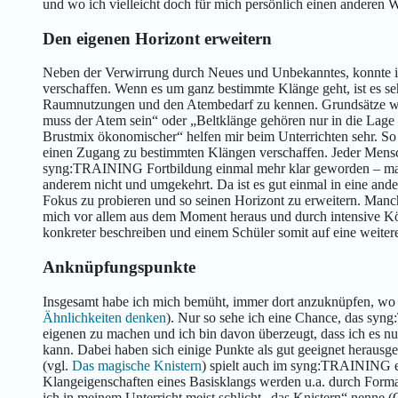
und wo ich vielleicht doch für mich persönlich einen anderen
Den eigenen Horizont erweitern
Neben der Verwirrung durch Neues und Unbekanntes, konnte ic
verschaffen. Wenn es um ganz bestimmte Klänge geht, ist es seh
Raumnutzungen und den Atembedarf zu kennen. Grundsätze wie:
muss der Atem sein“ oder „Beltklänge gehören nur in die Lage o
Brustmix ökonomischer“ helfen mir beim Unterrichten sehr. So
einen Zugang zu bestimmten Klängen verschaffen. Jeder Mensch 
syng:TRAINING Fortbildung einmal mehr klar geworden – manc
anderem nicht und umgekehrt. Da ist es gut einmal in eine and
Fokus zu probieren und so seinen Horizont zu erweitern. Man
mich vor allem aus dem Moment heraus und durch intensive Kö
konkreter beschreiben und einem Schüler somit auf eine weiter
Anknüpfungspunkte
Insgesamt habe ich mich bemüht, immer dort anzuknüpfen, wo i
Ähnlichkeiten denken
). Nur so sehe ich eine Chance, das s
eigenen zu machen und ich bin davon überzeugt, dass ich es nu
kann. Dabei haben sich einige Punkte als gut geeignet herausg
(vgl.
Das magische Knistern
) spielt auch im syng:TRAINING ei
Klangeigenschaften eines Basisklangs werden u.a. durch Forma
ich in meinem Unterricht meist schlicht „das Knistern“ nenne