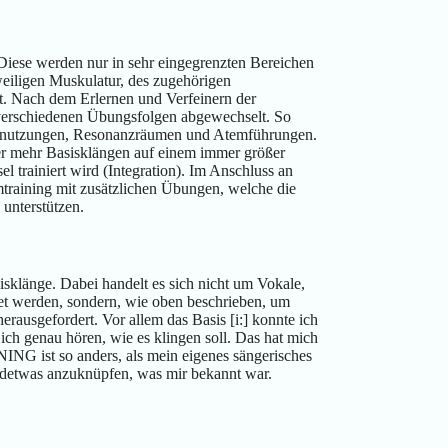
Diese werden nur in sehr eingegrenzten Bereichen
eiligen Muskulatur, des zugehörigen
. Nach dem Erlernen und Verfeinern der
n verschiedenen Übungsfolgen abgewechselt. So
elnutzungen, Resonanzräumen und Atemführungen.
der mehr Basisklängen auf einem immer größer
trainiert wird (Integration). Im Anschluss an
mtraining mit zusätzlichen Übungen, welche die
unterstützen.
länge. Dabei handelt es sich nicht um Vokale,
et werden, sondern, wie oben beschrieben, um
rausgefordert. Vor allem das Basis [i:] konnte ich
ich genau hören, wie es klingen soll. Das hat mich
NING ist so anders, als mein eigenes sängerisches
gendetwas anzuknüpfen, was mir bekannt war.