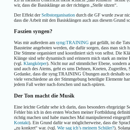
wir, dass die Basisklänge an der richtigen „Stelle sitzen“.
Der Effekt der
Selbstorganisation
durch die GF wurde zwar nicht
dass die Arbeit mit den Basisklängen auch aus diesem Grund so
Faszien syngen?
Was mir außerdem am
syng:TRAINING
gut gefällt, ist die Ta
Bausteine angeboten werden, die dafür sorgen, dass man sich 
Die Stimme organisiert und koordiniert sich von selbst. Die K
Klänge sind sehr dynamisch und erinnern mich stark an meine
(vgl.
Klangkörper
). Nicht nur auf stimmlicher Ebene, sondern 
und auch des Atems, geht es ums Dehnen, Kneten, Zugreifen,
Gedanke, dass die syng:TRAINING Übungen auch deshalb so gut
viele verschiedene an der Stimmgebung beteiligte Elemente h
jedem Fall weiter nach-forschen und nach-spüren.
Der Ton macht die Musik
Eine leichte Gefahr sehe ich darin, dass besonders ehrgeizige
Fehler bin ich in den ersten Wochen meiner Fortbildung definit
richtig machen und habe manches Mal manipulierend eingegrif
Kontakt
). Ein Grund dafür war möglicherweise, dass die Spra
„zu konkret“ war. (vgl.
Wie sag ich’s meinem Schüler?
). Solan