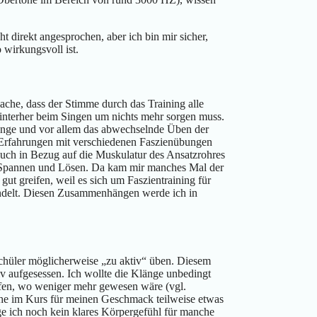
 direkt angesprochen, aber ich bin mir sicher,
 wirkungsvoll ist.
tsache, dass der Stimme durch das Training alle
hinterher beim Singen um nichts mehr sorgen muss.
länge und vor allem das abwechselnde Üben der
 Erfahrungen mit verschiedenen Faszienübungen
auch in Bezug auf die Muskulatur des Ansatzrohres
 Spannen und Lösen. Da kam mir manches Mal der
 greifen, weil es sich um Faszientraining für
andelt. Diesen Zusammenhängen werde ich in
 Schüler möglicherweise „zu aktiv“ üben. Diesem
iv aufgesessen. Ich wollte die Klänge unbedingt
fen, wo weniger mehr gewesen wäre (vgl.
che im Kurs für meinen Geschmack teilweise etwas
ge ich noch kein klares Körpergefühl für manche