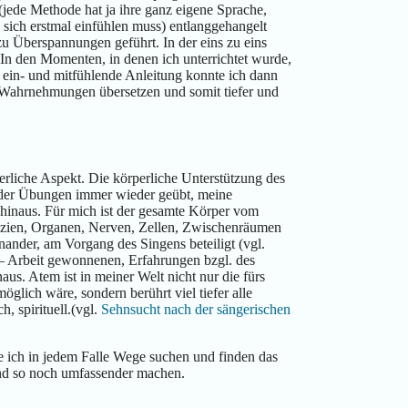
jede Methode hat ja ihre ganz eigene Sprache,
sich erstmal einfühlen muss) entlanggehangelt
u Überspannungen geführt. In der eins zu eins
In den Momenten, in denen ich unterrichtet wurde,
ine ein- und mitfühlende Anleitung konnte ich dann
Wahrnehmungen übersetzen und somit tiefer und
perliche Aspekt. Die körperliche Unterstützung des
 der Übungen immer wieder geübt, meine
hinaus. Für mich ist der gesamte Körper vom
aszien, Organen, Nerven, Zellen, Zwischenräumen
nander, am Vorgang des Singens beteiligt (vgl.
 Arbeit gewonnenen, Erfahrungen bzgl. des
us. Atem ist in meiner Welt nicht nur die fürs
glich wäre, sondern berührt viel tiefer alle
, spirituell.(vgl.
Sehnsucht nach der sängerischen
e ich in jedem Falle Wege suchen und finden das
d so noch umfassender machen.