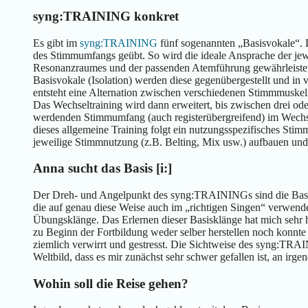
syng:TRAINING konkret
Es gibt im
syng:TRAINING
fünf sogenannten „Basisvokale“. 
des Stimmumfangs geübt. So wird die ideale Ansprache der jew
Resonanzraumes und der passenden Atemführung gewährleistet
Basisvokale (Isolation) werden diese gegenübergestellt und i
entsteht eine Alternation zwischen verschiedenen Stimmmusk
Das Wechseltraining wird dann erweitert, bis zwischen drei o
werdenden Stimmumfang (auch registerübergreifend) im Wechsel 
dieses allgemeine Training folgt ein nutzungsspezifisches Stim
jeweilige Stimmnutzung (z.B. Belting, Mix usw.) aufbauen und 
Anna sucht das Basis [i:]
Der Dreh- und Angelpunkt des syng:TRAININGs sind die Basisk
die auf genau diese Weise auch im „richtigen Singen“ verwend
Übungsklänge. Das Erlernen dieser Basisklänge hat mich sehr he
zu Beginn der Fortbildung weder selber herstellen noch konnte 
ziemlich verwirrt und gestresst. Die Sichtweise des syng:TRAI
Weltbild, dass es mir zunächst sehr schwer gefallen ist, an ir
Wohin soll die Reise gehen?