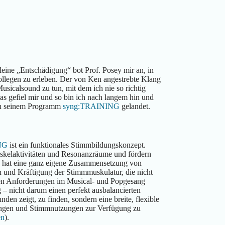
eine „Entschädigung“ bot Prof. Posey mir an, in
Kollegen zu erleben. Der von Ken angestrebte Klang
sicalsound zu tun, mit dem ich nie so richtig
gefiel mir und so bin ich nach langem hin und
 in seinem Programm
syng:TRAINING
gelandet.
NG
ist ein funktionales Stimmbildungskonzept.
uskelaktivitäten und Resonanzräume und fördern
ng hat eine ganz eigene Zusammensetzung von
n und Kräftigung der Stimmmuskulatur, die nicht
hen Anforderungen im Musical- und Popgesang
g – nicht darum einen perfekt ausbalancierten
den zeigt, zu finden, sondern eine breite, flexible
Klängen und Stimmnutzungen zur Verfügung zu
en
).