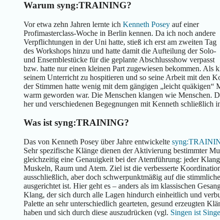
Warum syng:TRAINING?
Vor etwa zehn Jahren lernte ich
Kenneth Posey
auf einer
Profimasterclass-Woche in Berlin kennen. Da ich noch andere
Verpflichtungen in der Uni hatte, stieß ich erst am zweiten Tag
des Workshops hinzu und hatte damit die Aufteilung der Solo-
und Ensemblestücke für die geplante Abschlussshow verpasst
bzw. hatte nur einen kleinen Part zugewiesen bekommen. Als kl
seinem Unterricht zu hospitieren und so seine Arbeit mit den 
der Stimmen hatte wenig mit dem gängigen „leicht quäkigen“ Mu
warm geworden war. Die Menschen klangen wie Menschen. Das 
her und verschiedenen Begegnungen mit Kenneth schließlich
Was ist syng:TRAINING?
Das von Kenneth Posey über Jahre entwickelte
syng:TRAINI
Sehr spezifische Klänge dienen der Aktivierung bestimmter M
gleichzeitig eine Genauigkeit bei der Atemführung: jeder Kla
Muskeln, Raum und Atem. Ziel ist die verbesserte Koordinatio
ausschließlich, aber doch schwerpunktmäßig auf die stimmlic
ausgerichtet ist. Hier geht es – anders als im klassischen Gesan
Klang, der sich durch alle Lagen hindurch einheitlich und verbun
Palette an sehr unterschiedlich gearteten, gesund erzeugten 
haben und sich durch diese auszudrücken (vgl.
Singen ist Sing