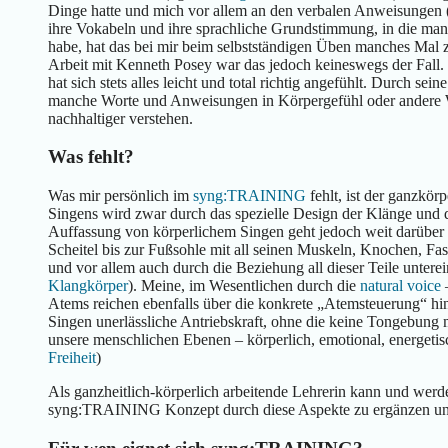
Dinge hatte und mich vor allem an den verbalen Anweisungen (
ihre Vokabeln und ihre sprachliche Grundstimmung, in die man 
habe, hat das bei mir beim selbstständigen Üben manches Mal z
Arbeit mit Kenneth Posey war das jedoch keineswegs der Fall. 
hat sich stets alles leicht und total richtig angefühlt. Durch se
manche Worte und Anweisungen in Körpergefühl oder andere 
nachhaltiger verstehen.
Was fehlt?
Was mir persönlich im
syng:TRAINING
fehlt, ist der ganzkör
Singens wird zwar durch das spezielle Design der Klänge und
Auffassung von körperlichem Singen geht jedoch weit darüber 
Scheitel bis zur Fußsohle mit all seinen Muskeln, Knochen, F
und vor allem auch durch die Beziehung all dieser Teile unterei
Klangkörper
). Meine, im Wesentlichen durch die
natural voice
–
Atems reichen ebenfalls über die konkrete „Atemsteuerung“ hina
Singen unerlässliche Antriebskraft, ohne die keine Tongebung mö
unsere menschlichen Ebenen – körperlich, emotional, energetisch
Freiheit
)
Als ganzheitlich-körperlich arbeitende Lehrerin kann und werd
syng:TRAINING Konzept durch diese Aspekte zu ergänzen un