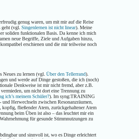
erfreudig genug waren, um mit mir auf die Reise
 geht (vgl.
Singenlernen ist nicht linear
). Meine
ner soliden funktionalen Basis. Da kenne ich mich
amen neue Begriffe, Ziele und Aufgaben hinzu,
n kompatibel erschienen und die mir teilweise noch
s Neues zu lernen (vgl.
Über den Tellerrand
).
agen und werde auf Dinge gestoßen, die ich (noch)
tionale Denkweise ist mir nicht fremd, aber z.B.
 vermieden, um nicht dort eine Trennung zu
ag ich’s meinem Schüler?
). Im syng:TRAINING
Hin- und Herwechseln zwischen Resonanzräumen,
g, kopfig, fließender Atem, zurückgehaltener Atem
ennung beim Üben ist also – das leuchtet mir ein
 die Wahrnehmung für gesunde Stimmnutzungen zu
dingbar und sinnvoll ist, wo es Dinge erleichtert